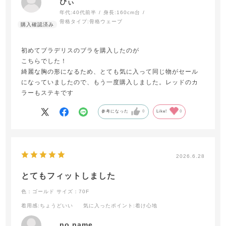
ぴぃ
年代:
40代前半
身長:
160cm台
骨格タイプ:
骨格ウェーブ
初めてブラデリスのブラを購入したのが
こちらでした！
綺麗な胸の形になるため、とても気に入って同じ物がセール
になっていましたので、もう一度購入しました。レッドのカ
ラーもステキです
参考になった
0
Like!
0
2026.6.28
とてもフィットしました
色：ゴールド
サイズ：70F
着用感
:ちょうどいい
気に入ったポイント
:着け心地
no name