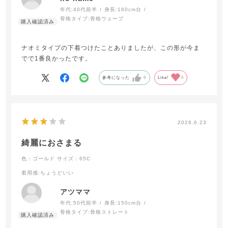
年代:
40代前半
身長:
160cm台
骨格タイプ:
骨格ウェーブ
ナオミタイプの下着つけたことありましたが、この形が今ま
でで1番良かったです。
参考になった
0
Like!
0
2026.6.23
綺麗におさまる
色：ゴールド
サイズ：65C
着用感
:ちょうどいい
アツママ
年代:
50代前半
身長:
150cm台
骨格タイプ:
骨格ストレート