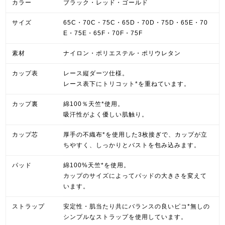
カラー
ブラック・レッド・ゴールド
サイズ
65C・70C・75C・65D・70D・75D・65E・70
E・75E・65F・70F・75F
素材
ナイロン・ポリエステル・ポリウレタン
カップ表
レース縦ダーツ仕様。
レース表下にトリコット*を重ねています。
カップ裏
綿100％天竺*使用。
吸汗性がよく優しい肌触り。
カップ芯
厚手の不織布*を使用した3枚接ぎで、カップが立
ちやすく、しっかりとバストを包み込みます。
パッド
綿100%天竺*を使用。
カップのサイズによってパッドの大きさを変えて
います。
ストラップ
安定性・肌当たり共にバランスの良いピコ*無しの
シンプルなストラップを使用しています。