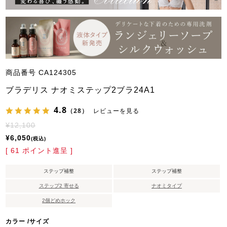
商品番号
CA124305
ブラデリス ナオミステップ2ブラ24A1
4.8
（28）
レビューを見る
¥
12,100
¥
6,050
税込
[
61
ポイント進呈 ]
ステップ補整
ステップ補整
ステップ2 寄せる
ナオミタイプ
2個どめホック
カラー
サイズ