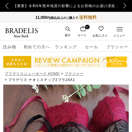
【重要】日本郵便の障害による配送への影響についてのお詫び
【重要】令和8年熊本地震の影響によるお荷物のお届け遅延について
送料無料
11,000
円(税込)以上のご購入で
0
探す
カート
お気に入り
メニュー
読み物
初めての方へ
ランキング
セール
ブラジャー
ブラデリスニューヨーク HOME
ブラジャー
ブラデリス ナオミステップ2ブラ24A1