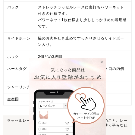
バック
ストレッチラッセルレースに裏打ちパワーネット
付きの仕様です。
パワーネット1枚仕様より少ししっかりめの着用感
です。
サイドボーン
脇のお肉をせき止めてすっきりさせるサイドボー
ン入り。
ホック
2個どめ3段階
ネームタグ
肌触りを考慮し、右側のパッドポケット口の内側
にネームタグを設置。
シャーリング*
なし
生産国
日本製
ラッセルレース
ラッセルレース編機で作られたレースのこと。レー
スを編みながら柄を作っていくので、薄く平らな仕
上がりが特徴。