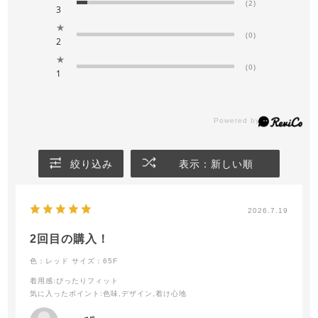
(2)
3
★
(0)
2
★
(0)
1
絞り込み
表示：新しい順
2026.7.19
2回目の購入！
色：レッド
サイズ：65F
着用感
:ぴったりフィット
気に入ったポイント
:色味,デザイン,着け心地