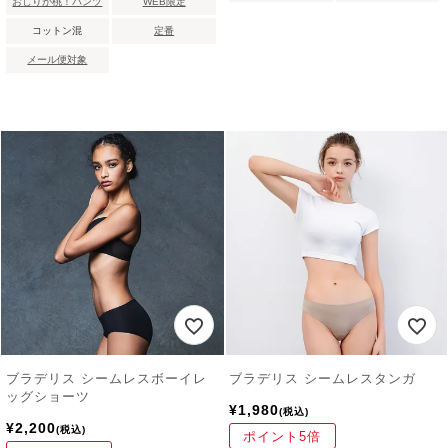
おしりが桃！パンツ
WEB限定
コットン混
定番
メール便対象
ブラデリス シームレスボーイレ
ブラデリス シームレスタンガ
ッグショーツ
¥
1,980
税込
¥
2,200
税込
ポイント5倍