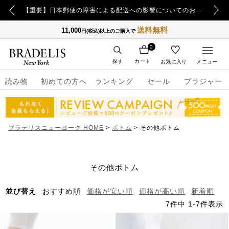
【重要】令和8年熊本地震の影響によるお荷物のお届け遅延について
【重要】日本郵便の障害による配送への影響についてのお詫び
送料無料
11,000
円(税込)以上のご購入で
0
探す
カート
お気に入り
メニュー
読み物
初めての方へ
ランキング
セール
ブラジャー
ブラデリスニューヨーク HOME
ボトム
その他ボトム
その他ボトム
並び替え
おすすめ順
価格が安い順
価格が高い順
新着順
7
件中
1
-
7
件表示