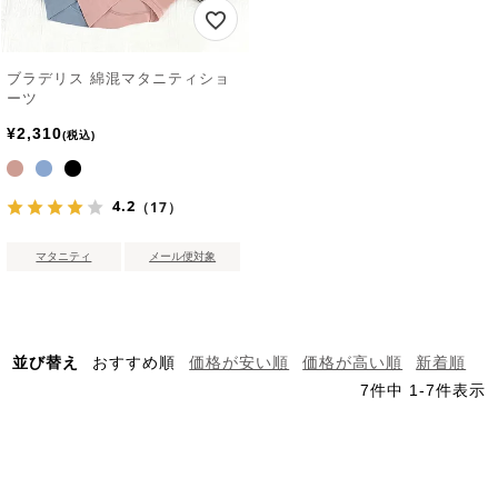
ブラデリス 綿混マタニティショ
ーツ
¥
2,310
税込
4.2
（17）
マタニティ
メール便対象
並び替え
おすすめ順
価格が安い順
価格が高い順
新着順
7
件中
1
-
7
件表示