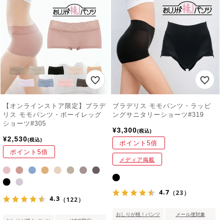
【オンラインストア限定】ブラデ
ブラデリス モモパンツ・ラッピ
リス モモパンツ・ボーイレッグ
ングサニタリーショーツ#319
ショーツ#305
¥
3,300
税込
¥
2,530
税込
ポイント5倍
ポイント5倍
メディア掲載
4.7
（23）
4.3
（122）
おしりが桃！パンツ
メール便対象