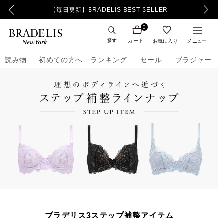
【500ポイント】LINE ID連携でプレゼント！
0
探す
カート
お気に入り
メニュー
読み物
初めての方へ
ランキング
セール
ブラジャー
ブラデリス3ステップ補整アイテム