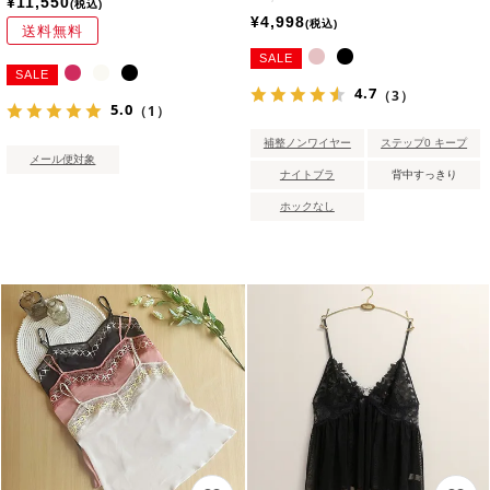
¥
11,550
税込
¥
4,998
税込
送料無料
SALE
SALE
4.7
（3）
5.0
（1）
補整ノンワイヤー
ステップ0 キープ
メール便対象
ナイトブラ
背中すっきり
ホックなし