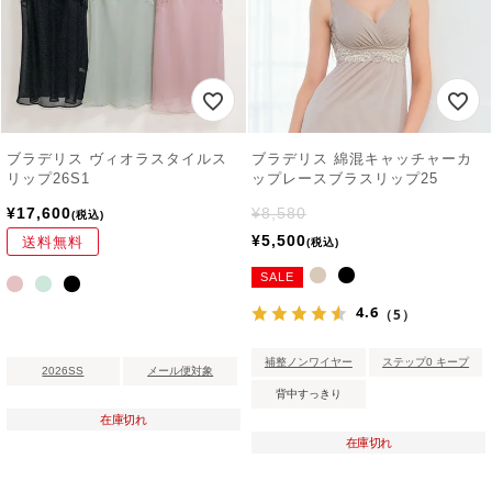
ブラデリス ヴィオラスタイルス
ブラデリス 綿混キャッチャーカ
リップ26S1
ップレースブラスリップ25
¥
17,600
¥
8,580
税込
¥
5,500
送料無料
税込
SALE
4.6
（5）
補整ノンワイヤー
ステップ0 キープ
2026SS
メール便対象
背中すっきり
在庫切れ
在庫切れ