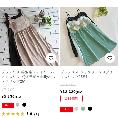
ブラデリス 綿混楽々デイリーバ
ブラデリス ジャクリーンスタイ
ストスリップ(綿混楽々dailyバス
ルスリップ25S1
トスリップ25)
¥
17,600
¥
7,700
¥
12,320
税込
¥
5,830
税込
送料無料
SALE
SALE
5.0
（1）