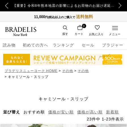
【重要】日本郵便の障害による配送への影響についてのお詫び
【重要】令和8年熊本地震の影響によるお荷物のお届け遅延について
送料無料
11,000
円(税込)以上のご購入で
0
探す
カート
お気に入り
メニュー
読み物
初めての方へ
ランキング
セール
ブラジャー
ブラデリスニューヨーク HOME
その他
その他
キャミソール・スリップ
キャミソール・スリップ
並び替え
おすすめ順
価格が安い順
価格が高い順
新着順
23
件中
1
-
23
件表示