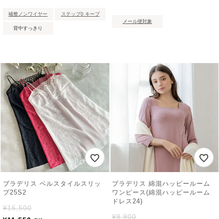
補整ノンワイヤー
ステップ0 キープ
メール便対象
背中すっきり
ブラデリス ベルスタイルスリッ
ブラデリス 綿混ハッピールーム
プ25S2
ワンピース(綿混ハッピールーム
ドレス24)
¥
16,500
¥
9,900