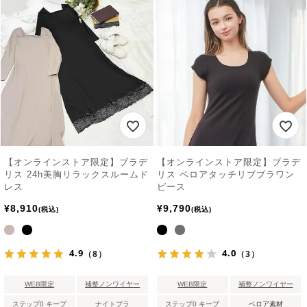
【オンラインストア限定】ブラデ
【オンラインストア限定】ブラデ
リス 24h美胸リラックスルームド
リス ベロアタッチリブブラワン
レス
ピース
¥
8,910
¥
9,790
税込
税込
4.9
4.0
（8）
（3）
WEB限定
補整ノンワイヤー
WEB限定
補整ノンワイヤー
ステップ0 キープ
ナイトブラ
ステップ0 キープ
ベロア素材