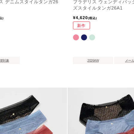
ス デニムスタイルタンガ26
ブラデリス ウェンディバッ
ズスタイルタンガ26A1
¥
4,620
込
税込
新作
便対象
2026AW
メー