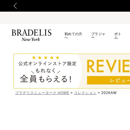
初めての方
ブラジャ
ボト
へ
ー
ム
ブラデリスニューヨーク HOME
コレクション
2026AW