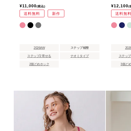
¥
11,000
¥
12,100
税込
送料無料
新作
送料無
2026AW
ステップ補整
202
ステップ2 寄せる
ナオミタイプ
ステップ
2個どめホック
3個ど