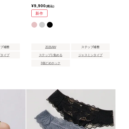
¥
9,900
税込
新作
ップ補整
2026AW
ステップ補整
ズタイプ
ステップ1 集める
ジャスミンタイプ
3個どめホック