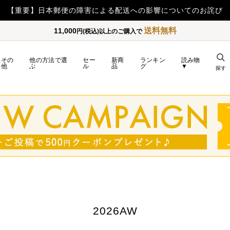
【重要】令和8年熊本地震の影響によるお荷物のお届け遅延につい
送料無料
11,000
円(税込)以上のご購入で
その
他の方法で選
セー
新商
ランキン
読み物
他
ぶ
ル
品
グ
▼
探す
2026AW