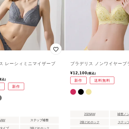
ス レーシィミニマイザーブ
ブラデリス ノンワイヤーブラ
¥
12,100
税込
税込
新作
送料無料
料
新作
2026AW
補整ノ
6AW
ステップ補整
2個どめホック
ステップ
タイプ
3個どめホック