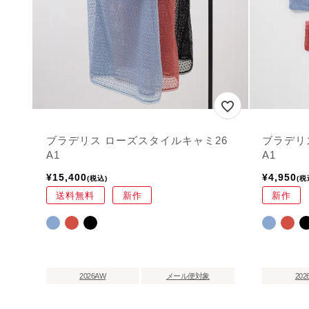
ブラデリス ローズスタイルキャミ26
ブラデリ
A1
A1
¥
15,400
¥
4,950
税込
税
送料無料
新作
新作
2026AW
メール便対象
202