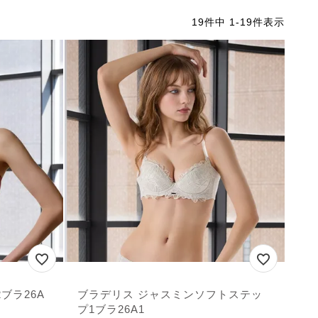
19
件中
1
-
19
件表示
ブラ26A
ブラデリス ジャスミンソフトステッ
プ1ブラ26A1