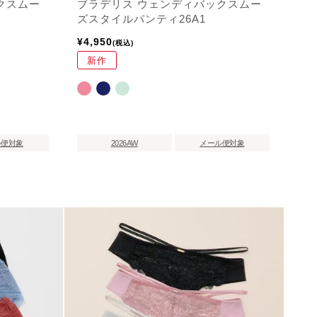
クスムー
ブラデリス ウェンディバックスムー
ズスタイルパンティ26A1
¥
4,950
税込
新作
ル便対象
2026AW
メール便対象