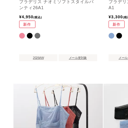
ブラデリス ナオミソフトスタイルパ
ブラデリ
ンティ26A1
A1
¥
4,950
¥
3,300
税込
税
新作
新作
2026AW
メール便対象
メール