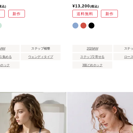
¥
13,200
税込
税込
料
新作
送料無料
新作
6AW
ステップ補整
2026AW
ステ
1 集める
ウェンディタイプ
ステップ2 寄せる
ロー
めホック
3個どめホック