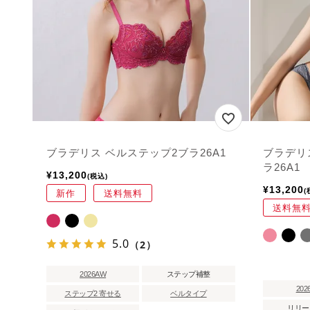
ブラデリス ベルステップ2ブラ26A1
ブラデリ
ラ26A1
¥
13,200
税込
¥
13,200
新作
送料無料
送料無
5.0
（2）
2026AW
ステップ補整
202
ステップ2 寄せる
ベルタイプ
リリー