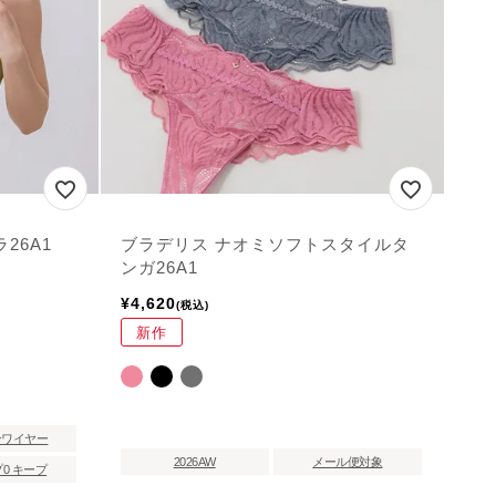
26A1
ブラデリス ナオミソフトスタイルタ
ンガ26A1
¥
4,620
税込
新作
ンワイヤー
2026AW
メール便対象
0 キープ