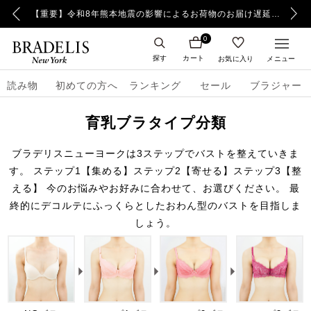
【重要】令和8年熊本地震の影響によるお荷物のお届け遅延について
【重要】日本郵便の障害に
0
探す
カート
お気に入り
メニュー
読み物
初めての方へ
ランキング
セール
ブラジャー
育乳ブラタイプ分類
ブラデリスニューヨークは3ステップでバストを整えていきま
す。
ステップ1【集める】ステップ2【寄せる】ステップ3【整
える】
今のお悩みやお好みに合わせて、お選びください。
最
終的にデコルテにふっくらとしたおわん型のバストを目指しま
しょう。