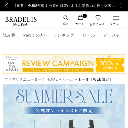
【重要】日本郵便の障害による配送への影響についてのお詫び
【重要】令和8年熊本地震の影響によるお荷物のお届け遅延について
0
探す
カート
お気に入り
メニュー
読み物
初めての方へ
ランキング
セール
ブラジャー
ブラデリスニューヨーク HOME
セール
セール【WEB限定】