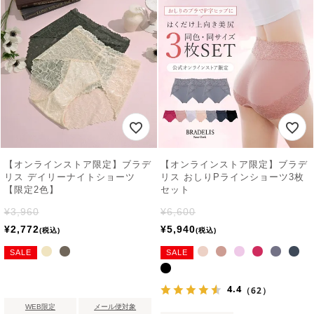
【オンラインストア限定】ブラデ
【オンラインストア限定】ブラデ
リス デイリーナイトショーツ
リス おしりPラインショーツ3枚
【限定2色】
セット
¥
3,960
¥
6,600
¥
2,772
¥
5,940
税込
税込
SALE
SALE
4.4
（62）
WEB限定
メール便対象