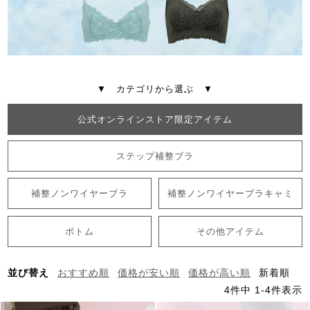
▼ カテゴリから選ぶ ▼
公式オンラインストア限定アイテム
ステップ補整ブラ
補整ノンワイヤーブラ
補整ノンワイヤーブラキャミ
ボトム
その他アイテム
並び替え
おすすめ順
価格が安い順
価格が高い順
新着順
4
件中
1
-
4
件表示