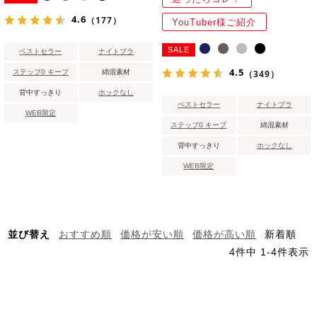
4.6
（177）
YouTuber様ご紹介
SALE
ベストセラー
ナイトブラ
4.5
ステップ0 キープ
綿混素材
（349）
背中すっきり
ホックなし
ベストセラー
ナイトブラ
WEB限定
ステップ0 キープ
綿混素材
背中すっきり
ホックなし
WEB限定
並び替え
おすすめ順
価格が安い順
価格が高い順
新着順
4
件中
1
-
4
件表示