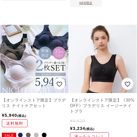
WEB限定
【オンラインストア限定】ブラデ
【オンラインストア限定】《30%
リス ナイトケアセット
OFF》ブラデリス イージーナイ
トブラ
¥
5,940
税込
¥
4,620
送料無料
¥
3,234
税込
SALE
迷ったらコレ！