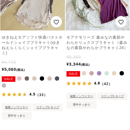
ゆきねえモアソフト快適バストホ
モアナモリーズ 森みなの素肌や
ールドシェイプブラキャミ(ゆき
わらかリュクスブラキャミ（森み
ねえらくらくシェイプブラキャ
なの素肌やわらかブラキャミ24）
ミ)
¥
8,360
¥
5,720
¥
3,344
税込
¥
5,060
税込
SALE
SALE
4.8
（42）
4.5
（33）
補整ノンワイヤー
ステップ0 キープ
背中すっきり
補整ノンワイヤー
ステップ0 キープ
背中すっきり