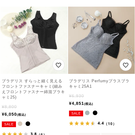
ブラデリス すらっと細く見える
ブラデリス Perfumyプラスブラ
フロントファスナーキャミ(細み
キャミ25A1
えフロントファスナー綿混ブラキ
¥
6,930
ャミ25)
¥
4,851
税込
¥
8,800
SALE
¥
6,050
税込
4.4
（10）
SALE
3.8
（6）