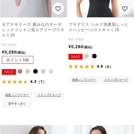
モアナモリーズ 森みなのオーガ
ブラデリス シルク混素肌しっと
ニックコットン混エアリーブラキ
りハッピーバストキャミ26
ャミ26
¥
7,480
¥
7,480
¥
5,280
税込
¥
5,280
税込
SALE
ポイント5倍
4.8
（6）
SALE
補整ノンワイヤー
ステップ0 キープ
4.3
（7）
補整ノンワイヤー
ステップ0 キープ
背中すっきり