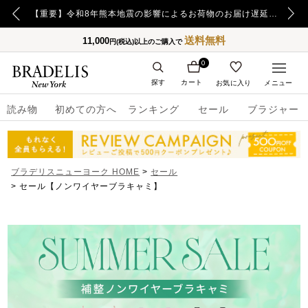
【重要】令和8年熊本地震の影響によるお荷物のお届け遅延について
送料無料
11,000
円(税込)以上のご購入で
0
探す
カート
お気に入り
メニュー
読み物
初めての方へ
ランキング
セール
ブラジャー
ブラデリスニューヨーク HOME
セール
セール【ノンワイヤーブラキャミ】