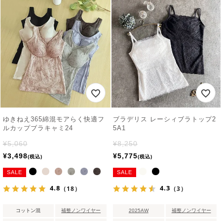
ゆきねえ365綿混モアらく快適フ
ブラデリス レーシィブラトップ2
ルカップブラキャミ24
5A1
¥
5,060
¥
8,250
¥
3,498
¥
5,775
税込
税込
SALE
SALE
4.8
4.3
（18）
（3）
コットン混
補整ノンワイヤー
2025AW
補整ノンワイヤー