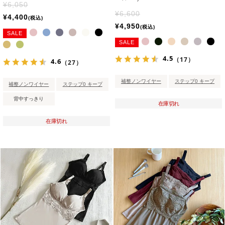
¥
6,050
¥
6,600
¥
4,400
税込
¥
4,950
税込
SALE
SALE
4.5
（17）
4.6
（27）
補整ノンワイヤー
ステップ0 キープ
補整ノンワイヤー
ステップ0 キープ
背中すっきり
在庫切れ
在庫切れ