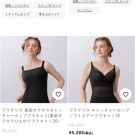
補整ノンワイヤー
ステップ0 キープ
補整ノンワイヤー
ステップ0 キープ
ホックなし
ミディアムタイプ
寄せ上げメイク
ブラデリス 素肌サラサラキャッ
ブラデリス キャッチャーカップ
チャーカップブラキャミ(素肌サ
ソフトエアーブラキャミ26
ラサラひんやりブラキャミ26)
¥
8,140
¥
6,820
¥
5,280
税込