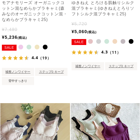
モアナモリーズ オーガニックコ
ゆきねえ とろける肌触りシルク
ットン混なめらかブラキャミ(森
混ブラキャミ(ゆきねえとろりソ
みなのオーガニックコットン混・
フトシルク混ブラキャミ25)
なめらかブラキャミ25)
¥
5,720
¥
7,480
¥
5,060
税込
¥
5,236
税込
SALE
SALE
4.3
（11）
4.4
（19）
補整ノンワイヤー
ステップ0 キープ
補整ノンワイヤー
ステップ0 キープ
背中すっきり