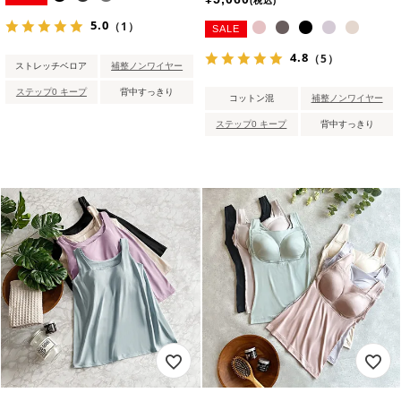
税込
5.0
（1）
SALE
4.8
（5）
ストレッチベロア
補整ノンワイヤー
ステップ0 キープ
背中すっきり
コットン混
補整ノンワイヤー
ステップ0 キープ
背中すっきり