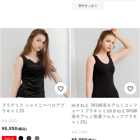
背中すっきり
ブラデリス シャイニーベロアブ
ゆきねえ 365綿混モアらくコンフ
ラキャミ25
ォートブラキャミ(ゆきねえ365綿
混モアらく快適フルカップブラキ
¥
6,600
ャミ25)
¥
6,050
税込
¥
5,720
SALE
¥
5,060