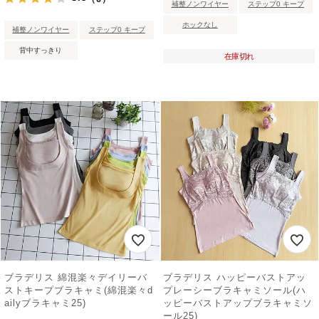
補整ノンワイヤー
ステップ0 キープ
ホックなし
補整ノンワイヤー
ステップ0 キープ
背中すっきり
在庫切れ
ブラデリス 綿混楽々デイリーバ
ブラデリス ハッピーバストアッ
ストキープブラキャミ(綿混楽々d
プレーシーブラキャミソール(ハ
ailyブラキャミ25)
ッピーバストアップブラキャミソ
ール25)