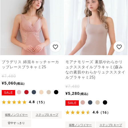
ブラデリス 綿混キャッチャーカ
モアナモリーズ 素肌やわらかリ
ップレースブラキャミ25
ュクススタイルブラキャミ(森み
なの素肌やわらかリュクススタイ
¥
7,480
ルブラキャミ25)
¥
5,060
税込
¥
7,480
SALE
¥
5,280
税込
4.8
（15）
SALE
4.6
（16）
補整ノンワイヤー
ステップ0 キープ
背中すっきり
補整ノンワイヤー
ステップ0 キープ