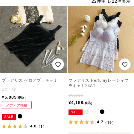
22
件中
1
-
22
件表示
ブラデリス ベロアブラキャミ
ブラデリス Perfumyレーシィブ
ラキャミ24A1
¥
7,150
¥
6,930
¥
5,005
税込
¥
4,158
税込
メディア掲載
SALE
SALE
4.7
（19）
4.0
（1）