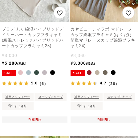
ブラデリス 綿混ハイブリッドデ
カヤビューティラボ マドレーヌ
イリーハートカップブラキャミ
カップ綿混ブラキャミ(はくだけ
(綿混ストレッチハイブリッドハ
簡単マドレーヌカップ綿混ブラキ
ートカップブラキャミ25)
ャミ24)
¥
8,030
¥
8,360
¥
5,280
¥
3,300
税込
税込
SALE
SALE
5.0
4.7
（6）
（26）
補整ノンワイヤー
ステップ0 キープ
補整ノンワイヤー
ステップ0 キープ
背中すっきり
背中すっきり
在庫切れ
在庫切れ