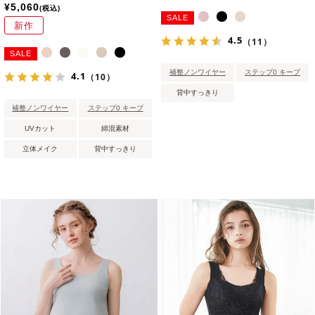
¥
5,060
税込
SALE
新作
4.5
（11）
SALE
補整ノンワイヤー
ステップ0 キープ
4.1
（10）
背中すっきり
補整ノンワイヤー
ステップ0 キープ
UVカット
綿混素材
立体メイク
背中すっきり