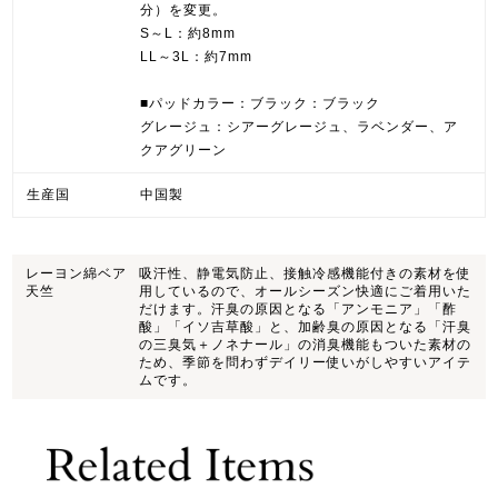
分）を変更。
S～L：約8mm
LL～3L：約7mm
■パッドカラー：ブラック：ブラック
グレージュ：シアーグレージュ、ラベンダー、ア
クアグリーン
生産国
中国製
レーヨン綿ベア
吸汗性、静電気防止、接触冷感機能付きの素材を使
天竺
用しているので、オールシーズン快適にご着用いた
だけます。汗臭の原因となる「アンモニア」「酢
酸」「イソ吉草酸」と、加齢臭の原因となる「汗臭
の三臭気＋ノネナール」の消臭機能もついた素材の
ため、季節を問わずデイリー使いがしやすいアイテ
ムです。