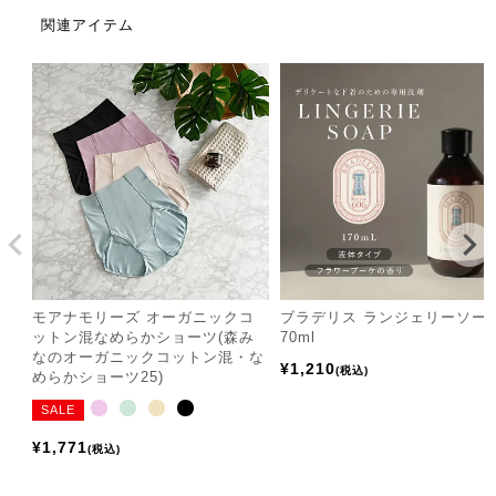
関連アイテム
モアナモリーズ オーガニックコ
ブラデリス ランジェリーソー
ットン混なめらかショーツ(森み
70ml
なのオーガニックコットン混・な
¥
1,210
税込
めらかショーツ25)
SALE
¥
1,771
税込