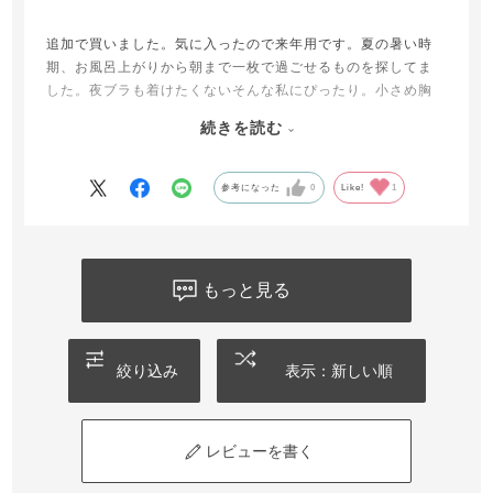
追加で買いました。気に入ったので来年用です。夏の暑い時
期、お風呂上がりから朝まで一枚で過ごせるものを探してま
した。夜ブラも着けたくないそんな私にぴったり。小さめ胸
なのでかがんでも見えることはありません。お腹周りはピタ
続きを読む
ッとせずボディラインを拾わない為、苦しくありません。寝
る時はパジャマにインできるので助かります。
参考になった
0
Like!
1
⭐︎4にしたのはパッドを出して洗うのですが、出し入れすると
ころが頼りない感じがする為一つ下げました。
もっと見る
絞り込み
表示：新しい順
レビューを書く