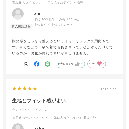
着用感
:ちょうどいい
気に入ったポイント
:色味
am
年代:
40代後半
身長:
150cm台
骨格タイプ:
骨格ストレート
胸の形をしっかり整えるというより、リラックス用向きで
す。ヨガなどで一枚で着ても良さそうで、裾がゆったりりて
いるのが、お腹が隠れて良いかもしれません。
参考になった
0
Like!
2
2025.9.25
生地とフィット感がよい
色：ブラック
サイズ：L
着用感
:ぴったりフィット
気に入ったポイント
:着け心地
akko