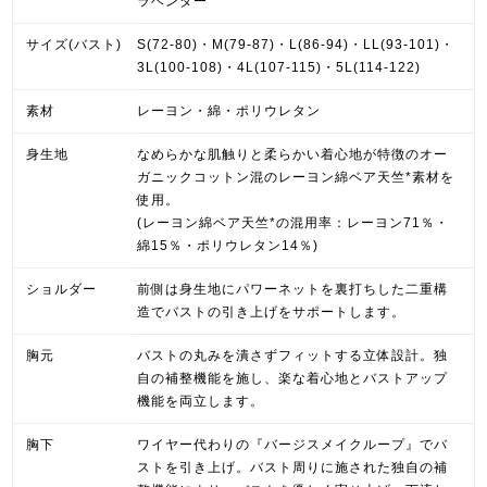
ラベンダー
サイズ(バスト)
S(72-80)・M(79-87)・L(86-94)・LL(93-101)・
3L(100-108)・4L(107-115)・5L(114-122)
素材
レーヨン・綿・ポリウレタン
身生地
なめらかな肌触りと柔らかい着心地が特徴のオー
ガニックコットン混のレーヨン綿ベア天竺*素材を
使用。
(レーヨン綿ベア天竺*の混用率：レーヨン71％・
綿15％・ポリウレタン14％)
ショルダー
前側は身生地にパワーネットを裏打ちした二重構
造でバストの引き上げをサポートします。
胸元
バストの丸みを潰さずフィットする立体設計。独
自の補整機能を施し、楽な着心地とバストアップ
機能を両立します。
胸下
ワイヤー代わりの『バージスメイクループ』でバ
ストを引き上げ。バスト周りに施された独自の補