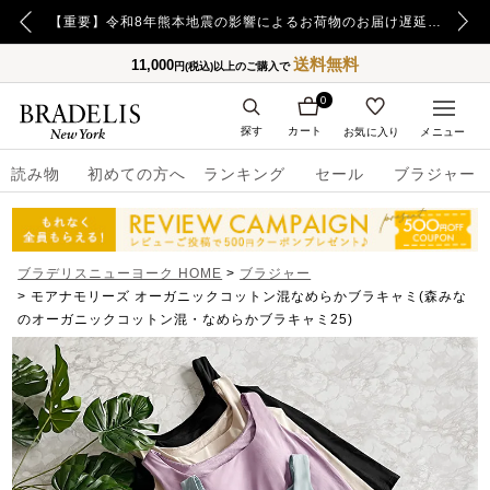
【重要】日本郵便の障害による配送への影響についてのお詫び
【重要】令和8年熊本地震の影響によるお荷物のお届け遅延について
送料無料
11,000
円(税込)以上のご購入で
0
探す
カート
お気に入り
メニュー
読み物
初めての方へ
ランキング
セール
ブラジャー
ブラデリスニューヨーク HOME
ブラジャー
モアナモリーズ オーガニックコットン混なめらかブラキャミ(森みな
のオーガニックコットン混・なめらかブラキャミ25)