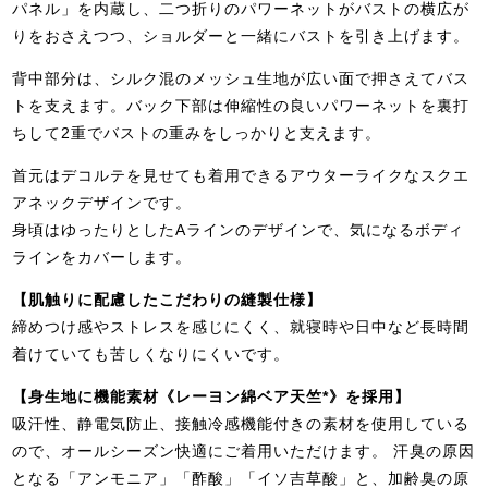
パネル」を内蔵し、二つ折りのパワーネットがバストの横広が
りをおさえつつ、ショルダーと一緒にバストを引き上げます。
背中部分は、シルク混のメッシュ生地が広い面で押さえてバス
トを支えます。バック下部は伸縮性の良いパワーネットを裏打
ちして2重でバストの重みをしっかりと支えます。
首元はデコルテを見せても着用できるアウターライクなスクエ
アネックデザインです。
身頃はゆったりとしたAラインのデザインで、気になるボディ
ラインをカバーします。
【肌触りに配慮したこだわりの縫製仕様】
締めつけ感やストレスを感じにくく、就寝時や日中など長時間
着けていても苦しくなりにくいです。
【身生地に機能素材《レーヨン綿ベア天竺*》を採用】
吸汗性、静電気防止、接触冷感機能付きの素材を使用している
ので、オールシーズン快適にご着用いただけます。 汗臭の原因
となる「アンモニア」「酢酸」「イソ吉草酸」と、加齢臭の原