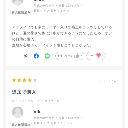
年代:
40代後半
身長:
150cm台
骨格タイプ:
骨格ウェーブ
アラフィフでも常にワイヤー入りで補正をガッツリしている
けど、夏の暑さで体に汗疹ができるようになったため、オフ
の日用に購入。
生地が心地よく、フィット感もとてもよかった。
参考になった
0
Like!
5
2025.9.14
追加で購入
色：シアーグレージュ
サイズ：S
nik
年代:
50代後半
身長:
160cm台
骨格タイプ:
骨格ナチュラル