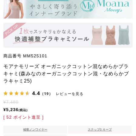
商品番号
MM525101
モアナモリーズ オーガニックコットン混なめらかブラ
キャミ(森みなのオーガニックコットン混・なめらかブ
ラキャミ25)
4.4
（19）
レビューを見る
¥
7,480
¥
5,236
税込
[
52
ポイント進呈 ]
補整ノンワイヤー
ステップ0 キープ