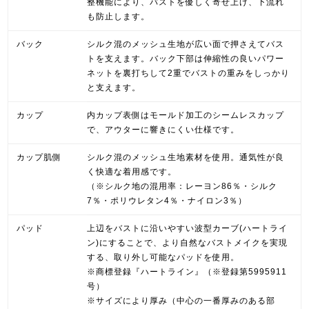
整機能により、バストを優しく寄せ上げ、下流れ
も防止します。
バック
シルク混のメッシュ生地が広い面で押さえてバス
トを支えます。バック下部は伸縮性の良いパワー
ネットを裏打ちして2重でバストの重みをしっかり
と支えます。
カップ
内カップ表側はモールド加工のシームレスカップ
で、アウターに響きにくい仕様です。
カップ肌側
シルク混のメッシュ生地素材を使用。通気性が良
く快適な着用感です。
（※シルク地の混用率：レーヨン86％・シルク
7％・ポリウレタン4％・ナイロン3％）
パッド
上辺をバストに沿いやすい波型カーブ(ハートライ
ン)にすることで、より自然なバストメイクを実現
する、取り外し可能なパッドを使用。
※商標登録『ハートライン』（※登録第5995911
号）
※サイズにより厚み（中心の一番厚みのある部