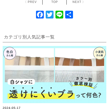
〈 PREV
TOP
NEXT 〉
F
T
Li
共
a
wi
n
有
c
tt
e
e
er
カテゴリ別人気記事一覧
b
o
o
k
2024-05-17
2