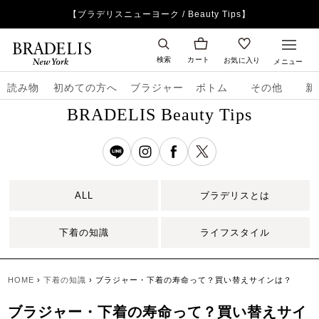
【ブラデリスニューヨーク / Beauty Tips】
検索
カート
お気に入り
メニュー
読み物
初めての方へ
ブラジャー
ボトム
その他
新
BRADELIS Beauty Tips
ALL
ブラデリスとは
下着の知識
ライフスタイル
HOME
›
下着の知識
›
ブラジャー・下着の寿命って？買い替えサインは？
ブラジャー・下着の寿命って？買い替えサイ