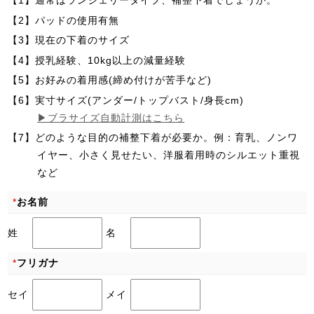
【1】通常はランジェリータイプ、補整下着でしょうか。
【2】パッドの使用有無
【3】現在の下着のサイズ
【4】授乳経験、10kg以上の減量経験
【5】お好みの着用感(締め付けが苦手など)
【6】実寸サイズ(アンダー/トップバスト/身長cm)
▶ブラサイズ自動計測はこちら
【7】どのような目的の補整下着が必要か。例：育乳、ノンワ
イヤー、小さく見せたい、洋服着用時のシルエット重視
など
*
お名前
姓
名
*
フリガナ
セイ
メイ