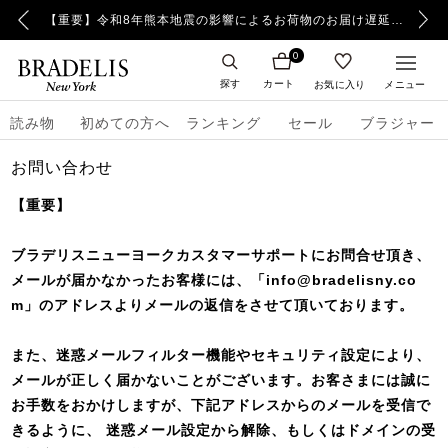
【重要】日本郵便の障害による配送への影響についてのお詫び
【重要】令和8年熊本地震の影響によるお荷物のお届け遅延について
0
探す
カート
お気に入り
メニュー
読み物
初めての方へ
ランキング
セール
ブラジャー
お問い合わせ
【重要】
ブラデリスニューヨークカスタマーサポートにお問合せ頂き、
メールが届かなかったお客様には、「info@bradelisny.co
m」のアドレスよりメールの返信をさせて頂いております。
また、迷惑メールフィルター機能やセキュリティ設定により、
メールが正しく届かないことがございます。お客さまには誠に
お手数をおかけしますが、下記アドレスからのメールを受信で
きるように、 迷惑メール設定から解除、もしくはドメインの受