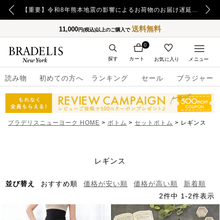
【重要】日本郵便の障害による配送への影響についてのお詫び
【重要】令和8年熊本地震の影響によるお荷物のお届け遅延について
送料無料
11,000
円(税込)以上のご購入で
0
探す
カート
お気に入り
メニュー
読み物
初めての方へ
ランキング
セール
ブラジャー
ブラデリスニューヨーク HOME
ボトム
セットボトム
レギンス
レギンス
並び替え
おすすめ順
価格が安い順
価格が高い順
新着順
2
件中
1
-
2
件表示