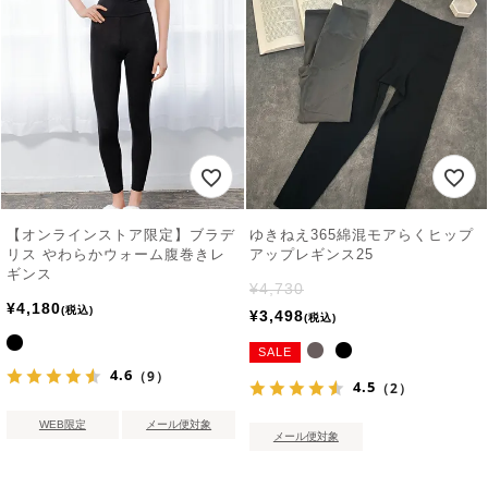
【オンラインストア限定】ブラデ
ゆきねえ365綿混モアらくヒップ
リス やわらかウォーム腹巻きレ
アップレギンス25
ギンス
¥
4,730
¥
4,180
税込
¥
3,498
税込
SALE
4.6
（9）
4.5
（2）
WEB限定
メール便対象
メール便対象