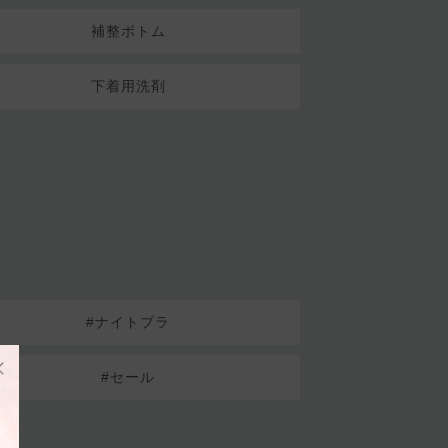
補整ボトム
下着用洗剤
#ナイトブラ
#セール