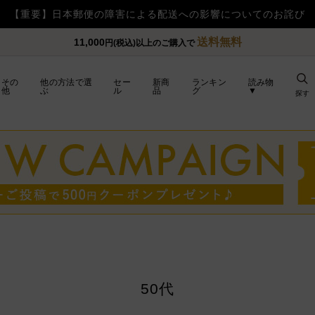
【重要】日本郵便の障害による配送への影響についてのお詫び
送料無料
11,000
円(税込)以上のご購入で
その
他の方法で選
セー
新商
ランキン
読み物
他
ぶ
ル
品
グ
▼
探す
50代