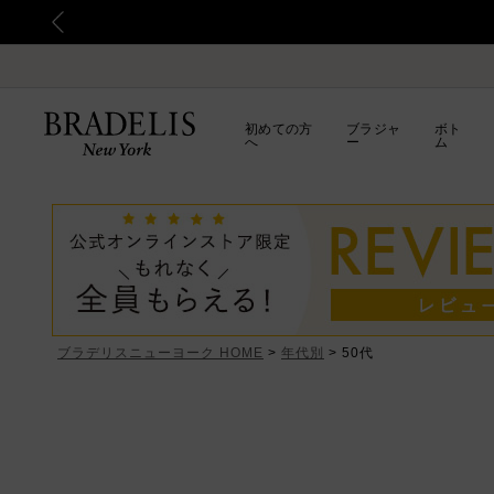
初めての方
ブラジャ
ボト
へ
ー
ム
ブラデリスニューヨーク HOME
年代別
50代