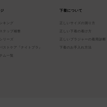
ージ
下着について
ンキング
正しいサイズの測り方
ステップ補整
正しい下着の着け方
シリーズ
正しいブラジャーの着用診断
バストケア『ナイトブラ』
下着のお手入れ方法
テム一覧