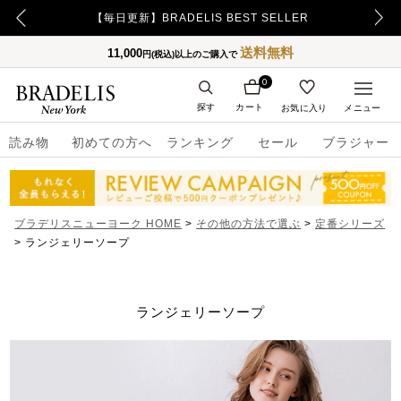
【重要】令和8年熊本地震の影響によるお荷物のお届け遅延について
【毎日更新】BRADELIS BEST SELLER
送料無料
11,000
円(税込)以上のご購入で
0
探す
カート
お気に入り
メニュー
読み物
初めての方へ
ランキング
セール
ブラジャー
ブラデリスニューヨーク HOME
その他の方法で選ぶ
定番シリーズ
ランジェリーソープ
ランジェリーソープ