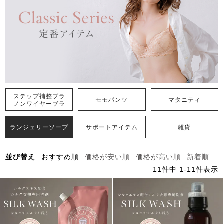
ステップ補整ブラ
モモパンツ
マタニティ
ノンワイヤーブラ
ランジェリーソープ
サポートアイテム
雑貨
並び替え
おすすめ順
価格が安い順
価格が高い順
新着順
11
件中
1
-
11
件表示