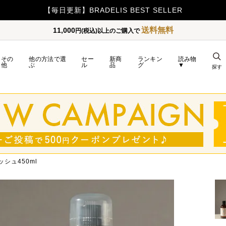
【毎日更新】BRADELIS BEST SELLER
送料無料
11,000
円(税込)以上のご購入で
その
他の方法で選
セー
新商
ランキン
読み物
他
ぶ
ル
品
グ
▼
探す
シュ450ml