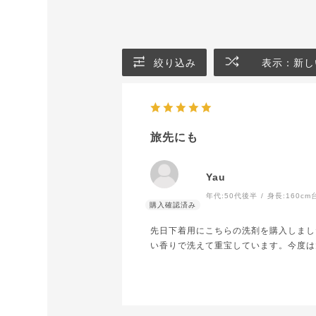
絞り込み
表示：新し
旅先にも
Yau
年代:
50代後半
身長:
160cm
先日下着用にこちらの洗剤を購入しまし
い香りで洗えて重宝しています。今度は