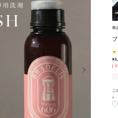
商
ブ
¥
3
[
3
こ
(必
須)