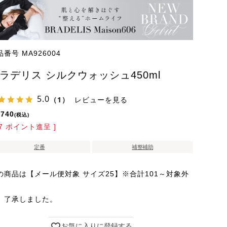
品番号
MA926004
ラデリス シルクウォッシュ450ml
5.0
（1）
レビューを見る
,740
税込
7
ポイント進呈 ]
定番
補整補助
の商品は【メール便対象 サイズ25】※合計101～対象外
了承しました。
お気に入りに登録する