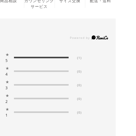
商品相談
カウンセリング
サイズ交換
配送・送料
サービス
★
(1)
5
★
(0)
4
★
(0)
3
★
(0)
2
★
(0)
1