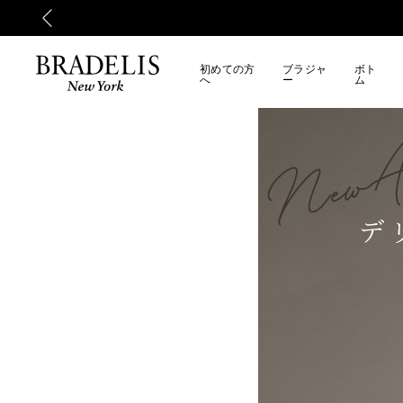
初めての方
ブラジャ
ボト
へ
ー
ム