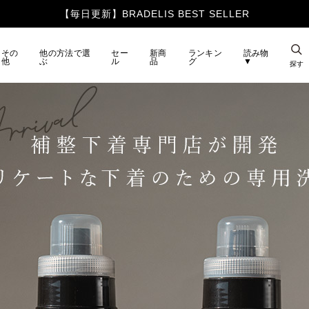
【毎日更新】BRADELIS BEST SELLER
その
他の方法で選
セー
新商
ランキン
読み物
他
ぶ
ル
品
グ
▼
探す