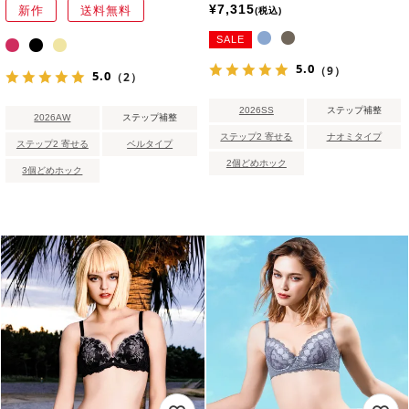
¥
7,315
新作
送料無料
税込
SALE
5.0
（9）
5.0
（2）
2026SS
ステップ補整
2026AW
ステップ補整
ステップ2 寄せる
ナオミタイプ
ステップ2 寄せる
ベルタイプ
2個どめホック
3個どめホック