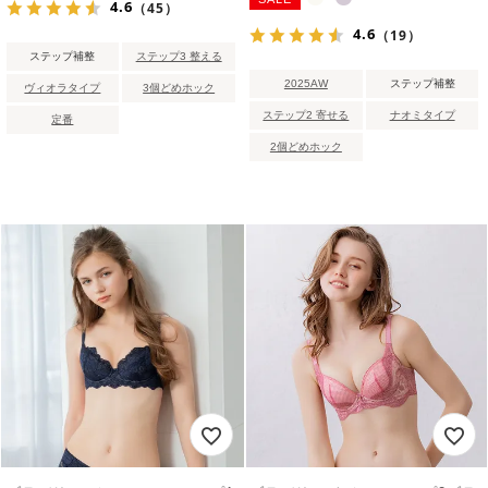
4.6
（45）
4.6
（19）
ステップ補整
ステップ3 整える
2025AW
ステップ補整
ヴィオラタイプ
3個どめホック
ステップ2 寄せる
ナオミタイプ
定番
2個どめホック