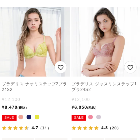
ブラデリス ナオミステップ2ブラ
ブラデリス ジャスミンステップ1
24S2
ブラ24S2
¥
12,100
¥
12,100
¥
8,470
¥
6,050
税込
税込
SALE
SALE
4.7
4.8
（31）
（20）