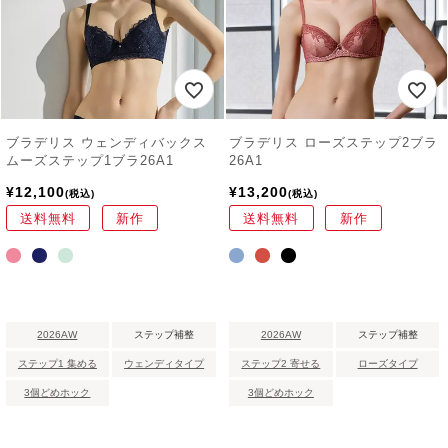
ブラデリス ウェンディバックス
ブラデリス ローズステップ2ブラ
ムーズステップ1ブラ26A1
26A1
¥
12,100
¥
13,200
税込
税込
送料無料
新作
送料無料
新作
2026AW
ステップ補整
2026AW
ステップ補整
ステップ1 集める
ウェンディタイプ
ステップ2 寄せる
ローズタイプ
3個どめホック
3個どめホック