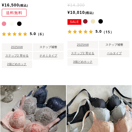
¥
16,500
¥
14,300
税込
¥
10,010
送料無料
税込
SALE
5.0
（15）
5.0
（6）
2025AW
ステップ補整
2025AW
ステップ補整
ステップ2 寄せる
ベルタイプ
ステップ2 寄せる
ナオミタイプ
3個どめホック
2個どめホック