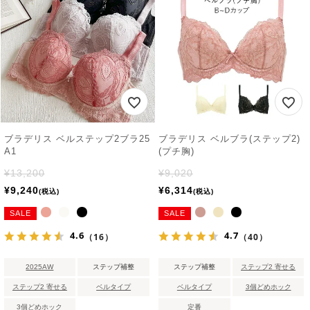
ブラデリス ベルステップ2ブラ25
ブラデリス ベルブラ(ステップ2)
A1
(プチ胸)
¥
13,200
¥
9,020
¥
9,240
¥
6,314
税込
税込
SALE
SALE
4.6
4.7
（16）
（40）
2025AW
ステップ補整
ステップ補整
ステップ2 寄せる
ステップ2 寄せる
ベルタイプ
ベルタイプ
3個どめホック
3個どめホック
定番