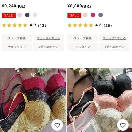
¥
9,240
¥
6,600
税込
税込
SALE
SALE
4.9
4.8
（12）
（26）
ステップ補整
ステップ2 寄せる
ステップ補整
ステップ2 寄せる
ナオミタイプ
2個どめホック
ベルタイプ
3個どめホック