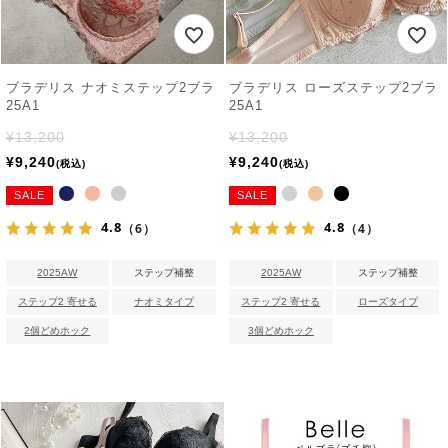
ブラデリス ナオミステップ2ブラ
ブラデリス ローズステップ2ブラ
25A1
25A1
¥
13,200
¥
13,200
¥
9,240
¥
9,240
税込
税込
SALE
SALE
4.8
4.8
（6）
（4）
2025AW
ステップ補整
2025AW
ステップ補整
ステップ2 寄せる
ナオミタイプ
ステップ2 寄せる
ローズタイプ
2個どめホック
3個どめホック