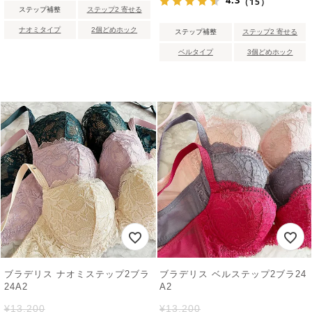
4.3
（15）
ステップ補整
ステップ2 寄せる
ナオミタイプ
2個どめホック
ステップ補整
ステップ2 寄せる
ベルタイプ
3個どめホック
ブラデリス ナオミステップ2ブラ
ブラデリス ベルステップ2ブラ24
24A2
A2
¥
13,200
¥
13,200