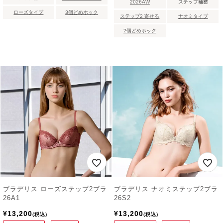
2026AW
ステップ補整
ローズタイプ
3個どめホック
ステップ2 寄せる
ナオミタイプ
2個どめホック
ブラデリス ローズステップ2ブラ
ブラデリス ナオミステップ2ブラ
26A1
26S2
¥
13,200
¥
13,200
税込
税込