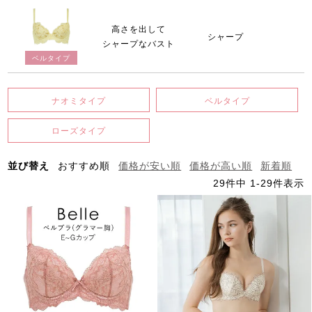
高さを出して
シャープ
シャープなバスト
ベルタイプ
ナオミタイプ
ベルタイプ
ローズタイプ
並び替え
おすすめ順
価格が安い順
価格が高い順
新着順
29
件中
1
-
29
件表示