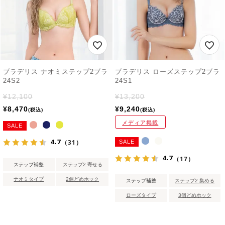
ブラデリス ナオミステップ2ブラ
ブラデリス ローズステップ2ブラ
24S2
24S1
¥
12,100
¥
13,200
¥
8,470
¥
9,240
税込
税込
メディア掲載
SALE
4.7
（31）
SALE
4.7
（17）
ステップ補整
ステップ2 寄せる
ナオミタイプ
2個どめホック
ステップ補整
ステップ2 集める
ローズタイプ
3個どめホック