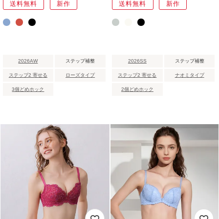
送料無料
新作
送料無料
新作
2026AW
ステップ補整
2026SS
ステップ補整
ステップ2 寄せる
ローズタイプ
ステップ2 寄せる
ナオミタイプ
3個どめホック
2個どめホック