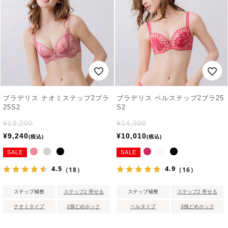
ブラデリス ナオミステップ2ブラ
ブラデリス ベルステップ2ブラ25
25S2
S2
¥
13,200
¥
14,300
¥
9,240
¥
10,010
税込
税込
SALE
SALE
4.5
4.9
（18）
（16）
ステップ補整
ステップ2 寄せる
ステップ補整
ステップ2 寄せる
ナオミタイプ
2個どめホック
ベルタイプ
3個どめホック