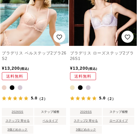
ブラデリス ベルステップ2ブラ26
ブラデリス ローズステップ2ブラ
S2
26S1
¥
13,200
¥
13,200
税込
税込
送料無料
送料無料
5.0
5.0
（2）
（2）
2026SS
ステップ補整
2026SS
ステップ補整
ステップ2 寄せる
ベルタイプ
ステップ2 寄せる
ローズタイプ
3個どめホック
3個どめホック