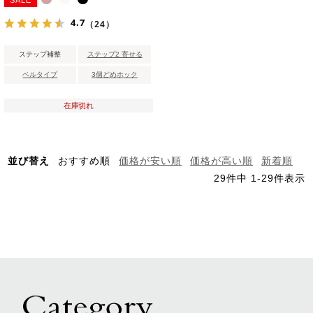
SALE
4.7
（24）
ステップ補整
ステップ2 寄せる
ベルタイプ
3個どめホック
在庫切れ
並び替え
おすすめ順
価格が安い順
価格が高い順
新着順
29
件中
1
-
29
件表示