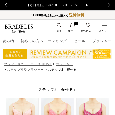
【毎日更新】BRADELIS BEST SELLER
送料無料
11,000
円(税込)以上のご購入で
0
探す
カート
お気に入り
メニュー
読み物
初めての方へ
ランキング
セール
ブラジャー
ブラデリスニューヨーク HOME
ブラジャー
ステップ補整ブラジャー
ステップ2「寄せる」
ステップ2「寄せる」