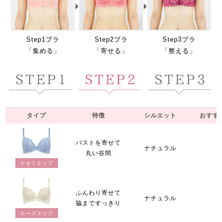
Step1ブラ
Step2ブラ
Step3ブラ
「集める」
「寄せる」
「整える」
タイプ
特徴
シルエット
おすす
バストを寄せて
ナチュラル
丸い谷間
ナオミタイプ
ふんわり寄せて
ナチュラル
脇まですっきり
ローズタイプ