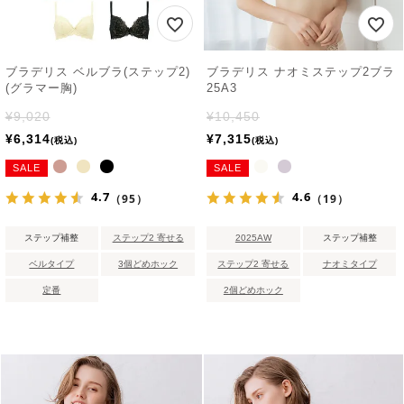
ブラデリス ベルブラ(ステップ2)
ブラデリス ナオミステップ2ブラ
(グラマー胸)
25A3
¥
9,020
¥
10,450
¥
6,314
¥
7,315
税込
税込
SALE
SALE
4.7
4.6
（95）
（19）
ステップ補整
ステップ2 寄せる
2025AW
ステップ補整
ベルタイプ
3個どめホック
ステップ2 寄せる
ナオミタイプ
定番
2個どめホック