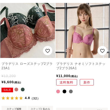
ブラデリス ローズステップ2ブラ
ブラデリス ナオミソフトステッ
23A1
プ2ブラ26A1
¥
13,200
¥
11,000
税込
¥
6,600
送料無料
新作
税込
SALE
4.8
（32）
ステップ補整
ステップ2 集める