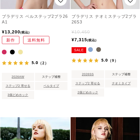
ブラデリス ベルステップ2ブラ26
ブラデリス ナオミステップ2ブラ
A1
26S3
¥
13,200
¥
10,450
税込
¥
7,315
新作
送料無料
税込
SALE
5.0
（9）
5.0
（2）
2026SS
ステップ補整
2026AW
ステップ補整
ステップ2 寄せる
ナオミタイプ
ステップ2 寄せる
ベルタイプ
2個どめホック
3個どめホック