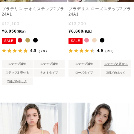
ブラデリス ナオミステップ2ブラ
ブラデリス ローズステップ2ブラ
24A1
24A1
¥
12,100
¥
13,200
¥
6,050
¥
6,600
税込
税込
SALE
SALE
4.8
4.6
（28）
（20）
ステップ補整
ステップ補整
ステップ補整
ステップ2 寄せる
ステップ2 寄せる
ナオミタイプ
ローズタイプ
3個どめホック
2個どめホック