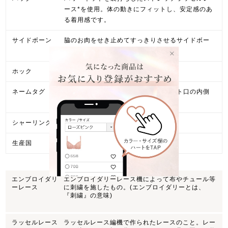
ース*を使用。体の動きにフィットし、安定感のあ
る着用感です。
サイドボーン
脇のお肉をせき止めてすっきりさせるサイドボー
ン入りです。
ホック
3個どめ3段階
ネームタグ
肌触りを考慮し、右側のパッドポケット口の内側
にネームタグを設置。
シャーリング*
あり
生産国
日本製
エンブロイダリ
エンブロイダリーレース機によって布やチュール等
ーレース
に刺繍を施したもの。(エンブロイダリーとは、
『刺繍』の意味)
ラッセルレース
ラッセルレース編機で作られたレースのこと。レー