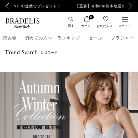
【重要】令和8年熊本地震の影響によるお荷物のお届け遅延について
0
探す
カート
お気に入り
メニュー
読み物
初めての方へ
ランキング
セール
ブラジャー
注目ワード