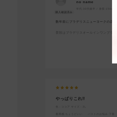
no name
年代:
30代後半
身長:
150cm
数年前にブラデリスニューヨークの店舗
普段はブラデリスオールインワンブラの
スがお洒落で可愛いと思い購入させてい
キツく感じないのに、きちんとホールド
ズボラな私にとっては日中も着けていて
サイズはブラデリスオールインワンブラ
ナイトブラといえば、ブラデリスさんで
これからもずっと愛用したい商品です。
やっぱりこれ‼︎
色：ココア
サイズ：3L
着用感
:ちょうどいい
バストのお悩み
:下垂