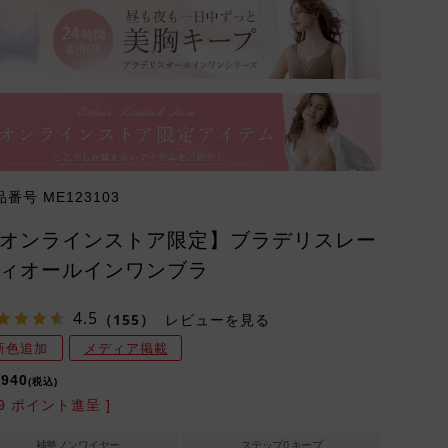
品番号
ME123103
オンラインストア限定】ブラデリスレー
ィオールインワンブラ
4.5
（155）
レビューを見る
新色追加
メディア掲載
,940
税込
9
ポイント進呈 ]
補整ノンワイヤー
ステップ0 キープ