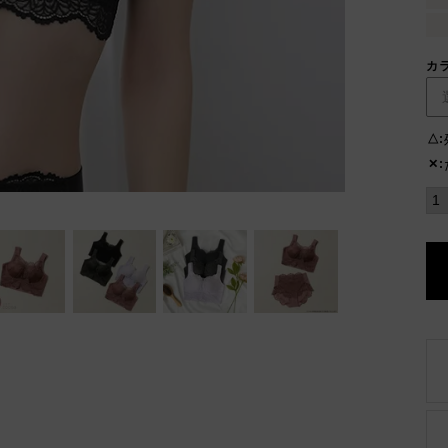
カ
△
✕