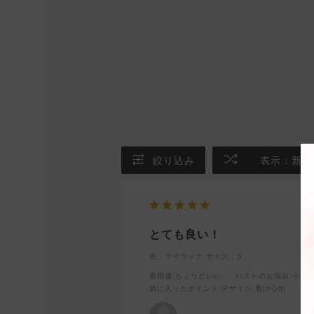
絞り込み
表示：新し
とても良い！
色：ライラック
サイズ：S
着用感
:ちょうどいい
バストのお悩み
:小さ
気に入ったポイント
:デザイン,着け心地