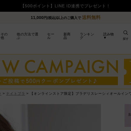
【重要】令和8年熊本地震の影響によるお荷物のお届け遅延につい
送料無料
11,000
円(税込)以上のご購入で
その
他の方法で選
セー
新商
ランキン
読み物
他
ぶ
ル
品
グ
▼
探す
ラ
ナイトブラ
【オンラインストア限定】ブラデリスレーシィオールイン