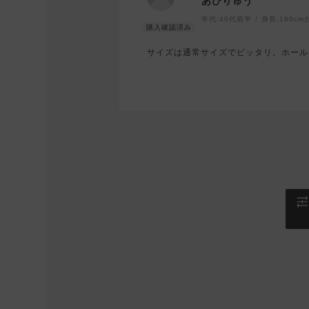
あぴりゅう
年代:
40代前半
身長:
160cm
サイズは通常サイズでピッタリ。ホール