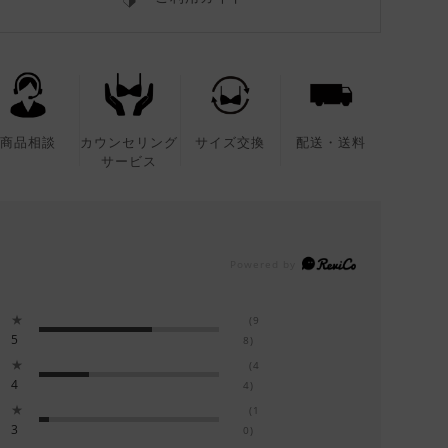
商品相談
カウンセリング
サイズ交換
配送・送料
サービス
★
(9
5
8)
★
(4
4
4)
★
(1
3
0)