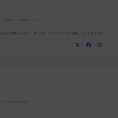
台
骨格タイプ:
骨格ウェーブ
ものに浮気したけど、やっぱりこのブランドが1番しっくりきます‼︎
大きい,左右のサイズ差