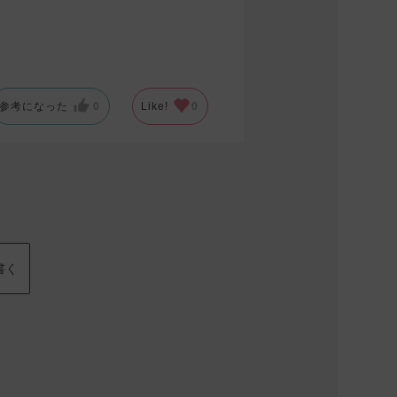
参考になった
0
Like!
0
書く