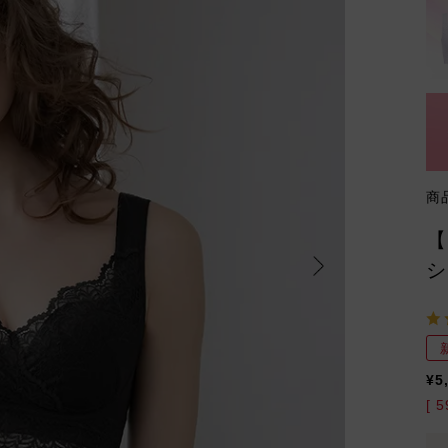
商
【
シ
¥
5
[
5