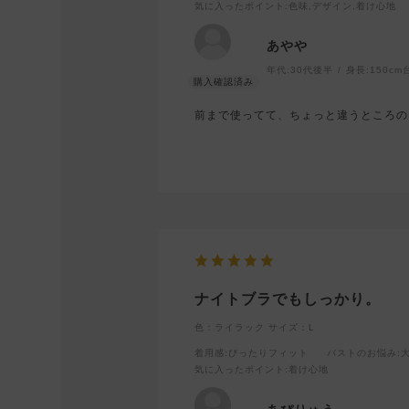
気に入ったポイント
:色味,デザイン,着け心地
あやや
年代:
30代後半
身長:
150cm
前まで使ってて、ちょっと違うところの
ナイトブラでもしっかり。
色：ライラック
サイズ：L
着用感
:ぴったりフィット
バストのお悩み
:
気に入ったポイント
:着け心地