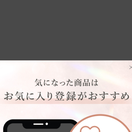
い順
い,離れている