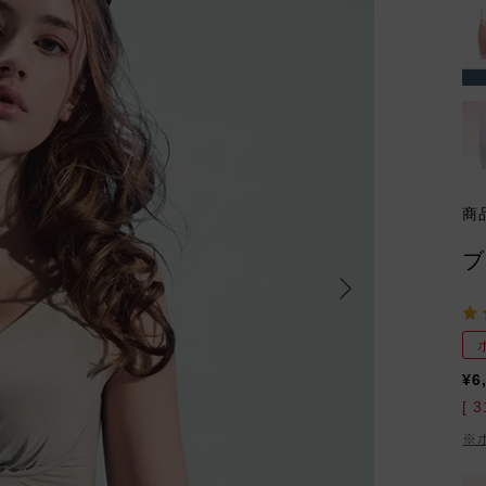
商
ブ
¥
6
[
3
※