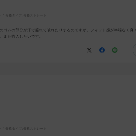
台
骨格タイプ:
骨格ストレート
のゴムの部分が汗で擦れて被れたりするのですが、フィット感が半端なく良
。また購入したいです。
台
骨格タイプ:
骨格ストレート