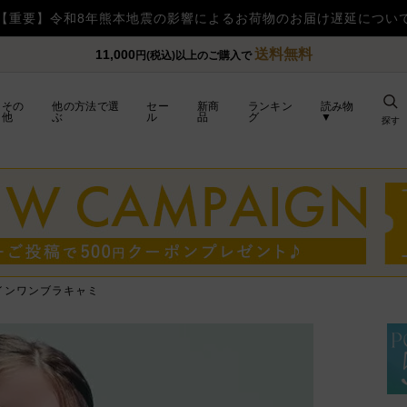
【重要】日本郵便の障害による配送への影響についてのお
送料無料
11,000
円(税込)以上のご購入で
その
他の方法で選
セー
新商
ランキン
読み物
他
ぶ
ル
品
グ
▼
探す
インワンブラキャミ