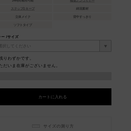
24時間着用可能
補整ノンワイヤー
ステップ0 キープ
綿混素材
立体メイク
背中すっきり
ソフトタイプ
ラー
サイズ
残りわずかです。
ただいま在庫がございません。
カートに入れる
サイズの測り方