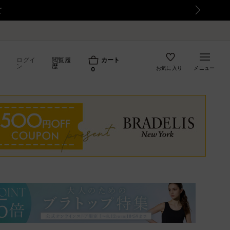
詫び
ログイ
閲覧履
カート
ン
歴
お気に入り
メニュー
0