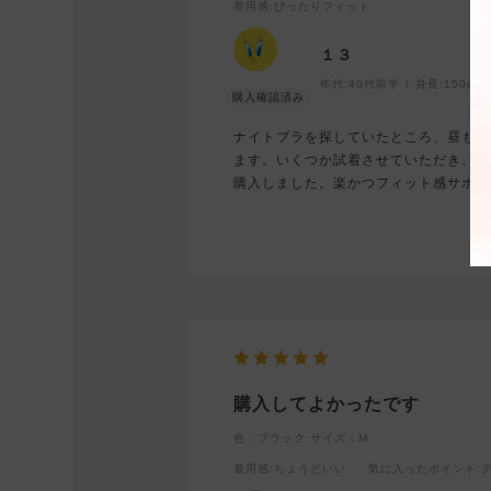
着用感
:ぴったりフィット
１３
年代:
40代前半
身長:
150cm
ナイトブラを探していたところ、昼も夜
ます。いくつか試着させていただき、こ
購入しました。楽かつフィット感サポー
購入してよかったです
色：ブラック
サイズ：M
着用感
:ちょうどいい
気に入ったポイント
: