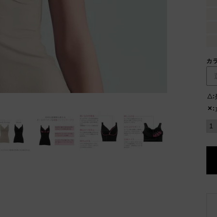
カ
△
✕