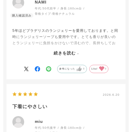
NAMI
年代:
50代前半
身長:
160cm台
骨格タイプ:
骨格ナチュラル
5年ほどブラデリスのランジェリーを愛用しております。と同
時にランジェリーソープも愛用中です。とても香りが良いの
とランジェリーに負担をかけないで済むので、長持ちしてお
ります。
続きを読む
香りも爽やかで香り過ぎないところが魅力です。
ランジェリーはお手入れが大変で嫌になりがちですがこちら
参考になった
0
Like!
0
のソープなら5分つけ置きするだけなので楽ちんですよー
2026.6.20
下着にやさしい
miu
年代:
50代後半
身長:
160cm台