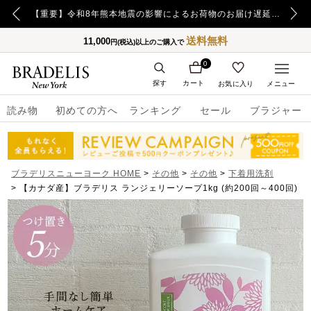
【重要】日本郵便の障害による配送への影響についてのお詫び
【重要】令和8年熊本地震の影響によるお荷物のお届け遅延について
送料無料
11,000
円(税込)以上のご購入で
0
探す
カート
お気に入り
メニュー
読み物
初めての方へ
ランキング
セール
ブラジャー
ブラデリスニューヨーク HOME
その他
その他
下着用洗剤
【カナダ産】ブラデリス ランジェリーソープ1kg (約200回～400回)