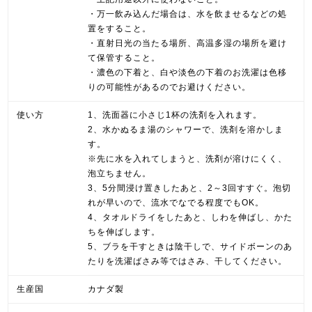
・万一飲み込んだ場合は、水を飲ませるなどの処
置をすること。
・直射日光の当たる場所、高温多湿の場所を避け
て保管すること。
・濃色の下着と、白や淡色の下着のお洗濯は色移
りの可能性があるのでお避けください。
使い方
1、洗面器に小さじ1杯の洗剤を入れます。
2、水かぬるま湯のシャワーで、洗剤を溶かしま
す。
※先に水を入れてしまうと、洗剤が溶けにくく、
泡立ちません。
3、5分間浸け置きしたあと、2～3回すすぐ。泡切
れが早いので、流水でなでる程度でもOK。
4、タオルドライをしたあと、しわを伸ばし、かた
ちを伸ばします。
5、ブラを干すときは陰干しで、サイドボーンのあ
たりを洗濯ばさみ等ではさみ、干してください。
生産国
カナダ製