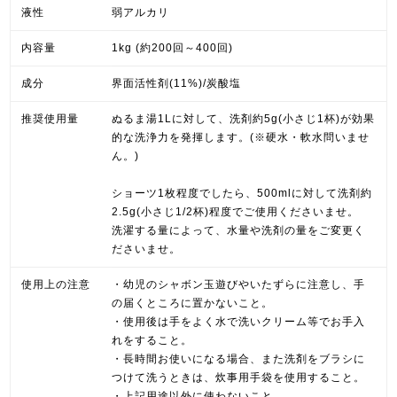
液性
弱アルカリ
内容量
1kg (約200回～400回)
成分
界面活性剤(11%)/炭酸塩
推奨使用量
ぬるま湯1Lに対して、洗剤約5g(小さじ1杯)が効果
的な洗浄力を発揮します。(※硬水・軟水問いませ
ん。)
ショーツ1枚程度でしたら、500mlに対して洗剤約
2.5g(小さじ1/2杯)程度でご使用くださいませ。
洗濯する量によって、水量や洗剤の量をご変更く
ださいませ。
使用上の注意
・幼児のシャボン玉遊びやいたずらに注意し、手
の届くところに置かないこと。
・使用後は手をよく水で洗いクリーム等でお手入
れをすること。
・長時間お使いになる場合、また洗剤をブラシに
つけて洗うときは、炊事用手袋を使用すること。
・上記用途以外に使わないこと。