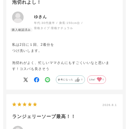
泡切れよし！
ゆきん
年代:
30代後半
身長:
150cm台
骨格タイプ:
骨格ナチュラル
私は2日に１回、2着分を
つけ洗いします。
泡切れがよく、忙しいママさんにもすごくいいなと思いま
す！コスパも良さそう
参考になった
0
Like!
0
2026.8.1
ランジェリーソープ最高！！