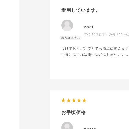
愛用しています。
zoet
年代:
40代後半
身長:
160cm
つけておくだけでとても簡単に洗えます
小分けにすれば旅行などにも便利。いつ
お手頃価格
natsu