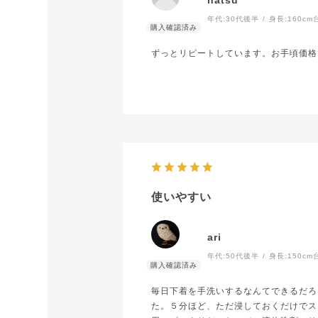
年代:
30代後半
身長:
160cm
ずっとリピートしています。お手頃価格
使いやすい
ari
年代:
50代後半
身長:
150cm
毎日下着を手洗いするなんてできるだろ
た。５分ほど、ただ浸しておくだけでス