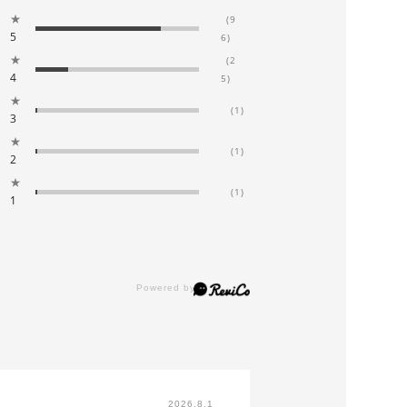
★
(9
5
6)
★
(2
4
5)
★
(1)
3
★
(1)
2
★
(1)
1
2026.8.1