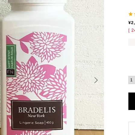
¥
2
[
2