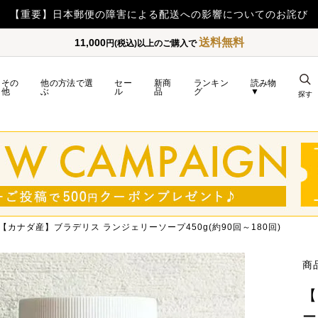
【重要】日本郵便の障害による配送への影響についてのお詫び
送料無料
11,000
円(税込)以上のご購入で
その
他の方法で選
セー
新商
ランキン
読み物
他
ぶ
ル
品
グ
▼
探す
【カナダ産】ブラデリス ランジェリーソープ450g(約90回～180回)
商
【
ー