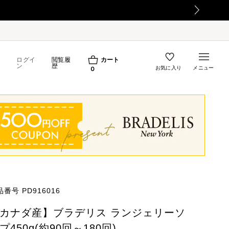
ログイ
閲覧履
カート
ン
歴
お気に入り
メニュー
0
品番号
PD916016
カナダ産】ブラデリス ランジェリーソ
プ450g(約90回～180回)