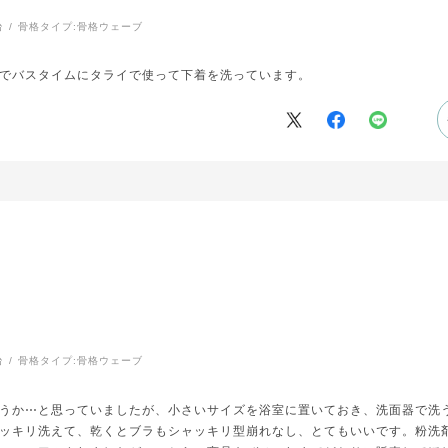
台
骨格タイプ:
骨格ウェーブ
でバスタイムにタライで使って下着を洗っています。
台
骨格タイプ:
骨格ウェーブ
うか⋯と思っていましたが、小さいサイズを浴室に置いておき、洗面器で洗
ッキリ洗えて、乾くとブラもシャッキリ型崩れなし、とてもいいです。粉洗