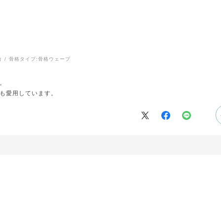
台
骨格タイプ:
骨格ウェーブ
。
も愛用しています。