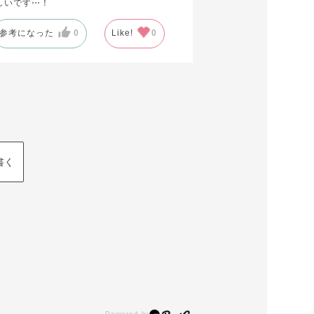
しいです⋯！
参考になった
0
Like!
0
書く