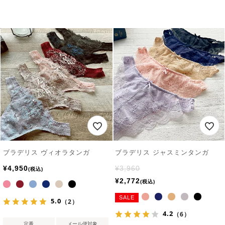
ブラデリス ヴィオラタンガ
ブラデリス ジャスミンタンガ
¥
4,950
¥
3,960
税込
¥
2,772
税込
SALE
5.0
（2）
4.2
（6）
定番
メール便対象