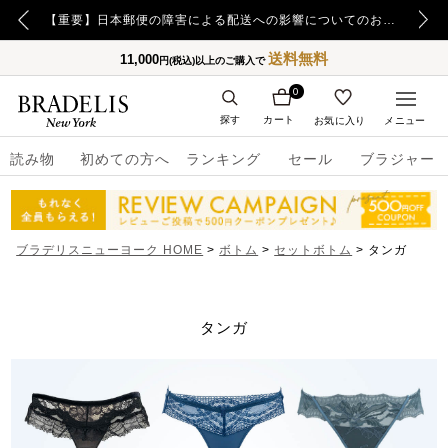
【重要】日本郵便の障害による配送への影響についてのお詫び
送料無料
11,000
円(税込)以上のご購入で
0
探す
カート
お気に入り
メニュー
読み物
初めての方へ
ランキング
セール
ブラジャー
ブラデリスニューヨーク HOME
ボトム
セットボトム
タンガ
タンガ