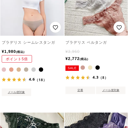
ブラデリス シームレスタンガ
ブラデリス ベルタンガ
¥
1,980
¥
3,960
税込
¥
2,772
ポイント5倍
税込
SALE
4.3
（8）
4.6
（18）
定番
メール便対象
メール便対象