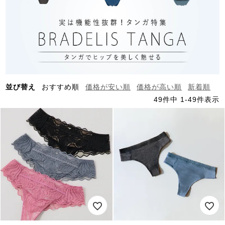
並び替え
おすすめ順
価格が安い順
価格が高い順
新着順
49
件中
1
-
49
件表示