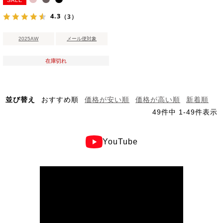
4.3
（3）
2025AW
メール便対象
在庫切れ
並び替え
おすすめ順
価格が安い順
価格が高い順
新着順
49
件中
1
-
49
件表示
YouTube