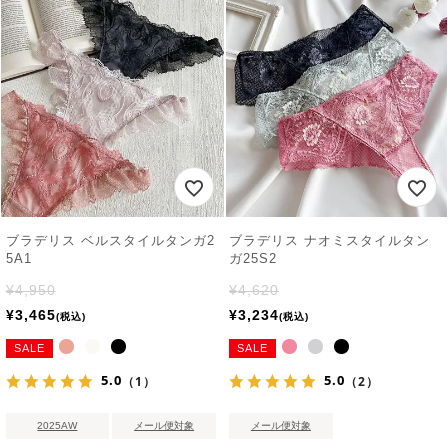
ブラデリス ベルスタイルタンガ2
ブラデリス ナオミスタイルタン
5A1
ガ25S2
¥
4,950
¥
4,620
¥
3,465
¥
3,234
税込
税込
SALE
SALE
5.0
5.0
（1）
（2）
2025AW
メール便対象
メール便対象