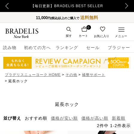
【重要】令和8年熊本地震の影響によるお荷物のお届け遅延について
【毎日更新】BRADELIS BEST SELLER
送料無料
11,000
円(税込)以上のご購入で
0
探す
カート
お気に入り
メニュー
読み物
初めての方へ
ランキング
セール
ブラジャー
ブラデリスニューヨーク HOME
その他
補整サポート
延長ホック
延長ホック
並び替え
おすすめ順
価格が安い順
価格が高い順
新着順
2
件中
1
-
2
件表示