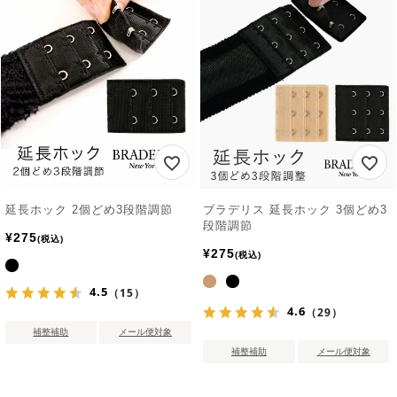
延長ホック 2個どめ3段階調節
ブラデリス 延長ホック 3個どめ3
段階調節
¥
275
税込
¥
275
税込
4.5
（15）
4.6
（29）
補整補助
メール便対象
補整補助
メール便対象