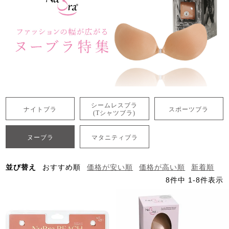
シームレスブラ
ナイトブラ
スポーツブラ
(Tシャツブラ)
ヌーブラ
マタニティブラ
並び替え
おすすめ順
価格が安い順
価格が高い順
新着順
8
件中
1
-
8
件表示