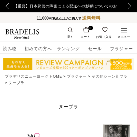
【重要】令和8年熊本地震の影響によるお荷物のお届け遅延について
【重要】日本郵便の障害による配送への影響についてのお詫び
送料無料
11,000
円(税込)以上のご購入で
0
探す
カート
お気に入り
メニュー
読み物
初めての方へ
ランキング
セール
ブラジャー
ブラデリスニューヨーク HOME
ブラジャー
その他シーン別ブラ
ヌーブラ
ヌーブラ