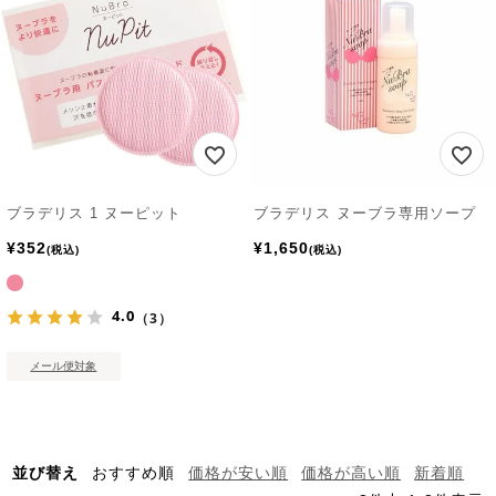
ブラデリス 1 ヌーピット
ブラデリス ヌーブラ専用ソープ
¥
352
¥
1,650
税込
税込
4.0
（3）
メール便対象
並び替え
おすすめ順
価格が安い順
価格が高い順
新着順