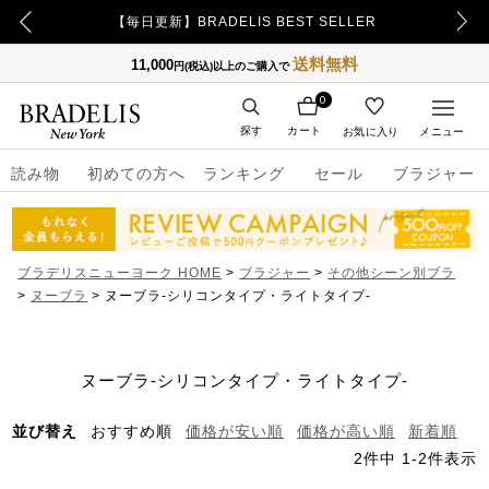
【重要】令和8年熊本地震の影響によるお荷物のお届け遅延について
【毎日更新】BRADELIS BEST SELLER
送料無料
11,000
円(税込)以上のご購入で
0
探す
カート
お気に入り
メニュー
読み物
初めての方へ
ランキング
セール
ブラジャー
ブラデリスニューヨーク HOME
ブラジャー
その他シーン別ブラ
ヌーブラ
ヌーブラ-シリコンタイプ・ライトタイプ-
ヌーブラ-シリコンタイプ・ライトタイプ-
並び替え
おすすめ順
価格が安い順
価格が高い順
新着順
2
件中
1
-
2
件表示