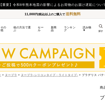
【重要】日本郵便の障害による配送へ
送料無料
11,000
円(税込)以上のご購入で
その
他の方法で選
セー
新商
ランキン
読み物
他
ぶ
ル
品
グ
▼
探す
ラ
ヌーブラ
ヌーブラ-シリコンタイプ・ライトタイプ-
ブラデリス パテ
商
ブ