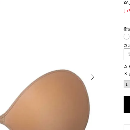
¥
6
[
7
衛
カ
△
✕