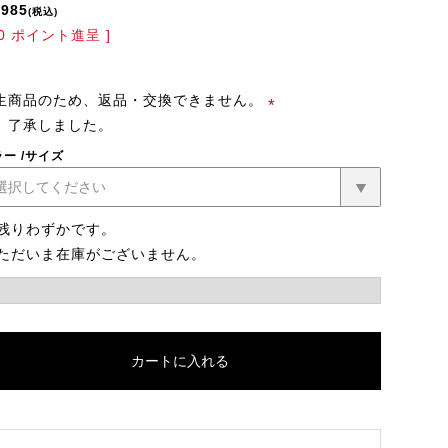
,985
税込
0
ポイント進呈 ]
生商品のため、返品・交換できません。
了承しました。
(必
ラー
サイズ
須)
残りわずかです。
ただいま在庫がございません。
カートに入れる