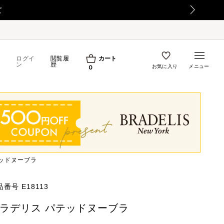
の影響についてのお詫び
ログイ
閲覧履
カート
ン
歴
お気に入り
メニュー
0
ッドヌーブラ
品番号
E18113
ラデリス パテッドヌーブラ