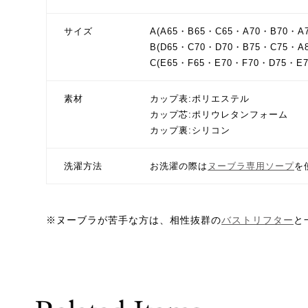
サイズ
A(A65・B65・C65・A70・B70・A7
B(D65・C70・D70・B75・C75・A8
C(E65・F65・E70・F70・D75・E
素材
カップ表:ポリエステル
カップ芯:ポリウレタンフォーム
カップ裏:シリコン
洗濯方法
お洗濯の際は
ヌーブラ専用ソープ
を
※ヌーブラが苦手な方は、相性抜群の
バストリフター
と