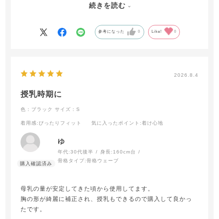
続きを読む
ぽりおさまるので不思議です⭐︎
待望のカラバリ追加うれしいです！以前あったローズピング
がとても好きだったので復活も願っています…！
参考になった
0
Like!
0
2026.8.4
授乳時期に
色：ブラック
サイズ：S
着用感
:ぴったりフィット
気に入ったポイント
:着け心地
ゆ
年代:
30代後半
身長:
160cm台
骨格タイプ:
骨格ウェーブ
母乳の量が安定してきた頃から使用してます。
胸の形が綺麗に補正され、授乳もできるので購入して良かっ
たです。