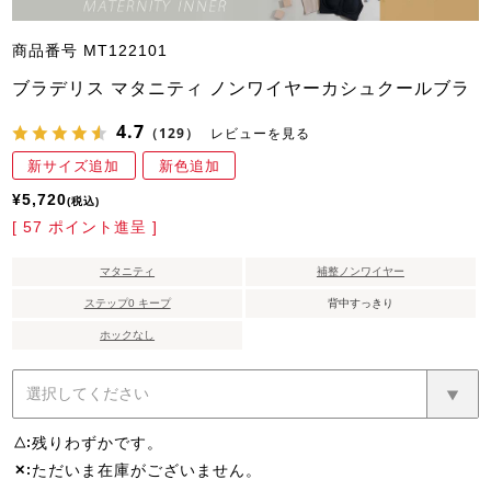
商品番号
MT122101
ブラデリス マタニティ ノンワイヤーカシュクールブラ
4.7
（129）
レビューを見る
新サイズ追加
新色追加
¥
5,720
税込
[
57
ポイント進呈 ]
マタニティ
補整ノンワイヤー
ステップ0 キープ
背中すっきり
ホックなし
残りわずかです。
△
ただいま在庫がございません。
✕