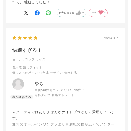
れて、感動しました！
参考になった
0
Like!
0
2026.8.5
快適すぎる！
色：テラコッタ
サイズ：L
着用感
:楽にフィット
気に入ったポイント
:色味,デザイン,着け心地
やち
年代:
30代前半
身長:
150cm台
骨格タイプ:
骨格ストレート
マタニティではありませんがナイトブラとして愛用していま
す。
通常のオールインワンブラよりも肩紐の幅が広くてアンダー
部分のフィット感も心地よく、きつくないのにふんわりすっ