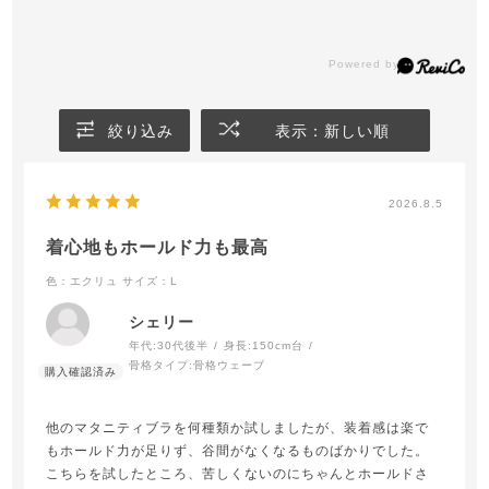
絞り込み
表示：新しい順
2026.8.5
着心地もホールド力も最高
色：エクリュ
サイズ：L
シェリー
年代:
30代後半
身長:
150cm台
骨格タイプ:
骨格ウェーブ
他のマタニティブラを何種類か試しましたが、装着感は楽で
もホールド力が足りず、谷間がなくなるものばかりでした。
こちらを試したところ、苦しくないのにちゃんとホールドさ