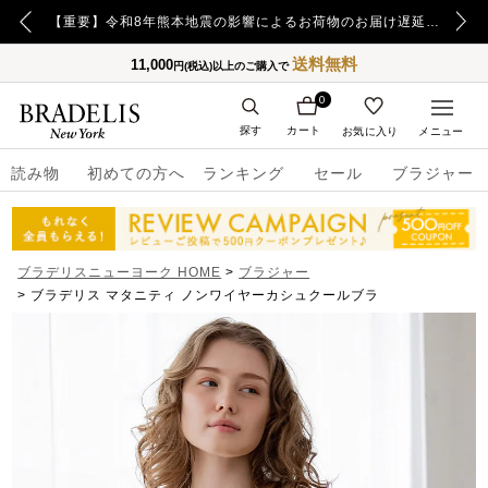
【重要】令和8年熊本地震の影響によるお荷物のお届け遅延について
送料無料
11,000
円(税込)以上のご購入で
0
探す
カート
お気に入り
メニュー
読み物
初めての方へ
ランキング
セール
ブラジャー
ブラデリスニューヨーク HOME
ブラジャー
ブラデリス マタニティ ノンワイヤーカシュクールブラ