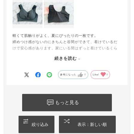
軽くて肌触りがよく、夏にぴったりの一枚です。
締めつけ感がないのにきちんと谷間ができて、着けているだ
けで安心感があります。家にいる間はずっと着けているくら
い快適です！
続きを読む
近くに店舗がないためサイズ選びがとても不安でしたが、公
式に問い合わせたところ、的確なアドバイスをいただけまし
参考になった
0
Like!
0
た〜
おすすめいただいたサイズで購入して、実際にちょうど良か
ったです。
もっと見る
おかげさまで毎日快適に過ごせています。
ありがとうございました♪
絞り込み
表示：新しい順