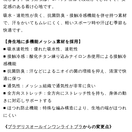
定感のある着け心地です。
吸水・速乾性が良く、抗菌防臭・接触冷感機能を併せ持つ素材
で、汗をかいてもムレにくく、軽いスポーツ時や汗ばむ季節も
快適です。
【身生地に多機能メッシュ素材を採用】
■ 吸水速乾性：優れた吸水性、速乾性
■ 接触冷感：酸化チタン練り込みナイロン糸使用による接触冷
感機能
■ 抗菌防臭：汗などによるニオイの菌の増殖を抑え、清潔で快
適に保つ
■ 通気性：メッシュ組織で通気性が非常に良い
■ 全方向ストレッチ：全方向にストレッチ性を持ち、身体の動
きに対応しサポートする
■ ほつれ防止機能：特殊な編み構造により、生地の端がほつれ
にくい
《
ブラデリスオールインワンライトブラ
からの変更点》