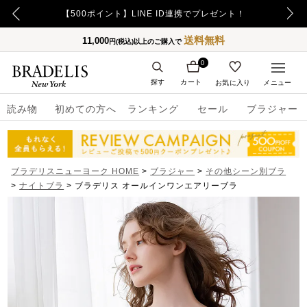
【500ポイント】LINE ID連携でプレゼント！
送料無料
11,000
円(税込)以上のご購入で
0
探す
カート
お気に入り
メニュー
読み物
初めての方へ
ランキング
セール
ブラジャー
ブラデリスニューヨーク HOME
ブラジャー
その他シーン別ブラ
ナイトブラ
ブラデリス オールインワンエアリーブラ