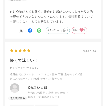
付け心地がとても良く、締め付け感がないのにしっかりと胸
を寄せてきれいなシルエットになります。長時間着けていて
も苦しくなく、とても満足しています。
参考になった
0
Like!
0
2026.7.26
軽くて涼しい！
色：ブラック
サイズ：L
着用感
:楽にフィット
バストのお悩み
:下垂,左右のサイズ差
気に入ったポイント
:色味,デザイン,着け心地
Ohスシ太郎
年代:
30代後半
身長:
150cm台
骨格タイプ:
骨格ストレート