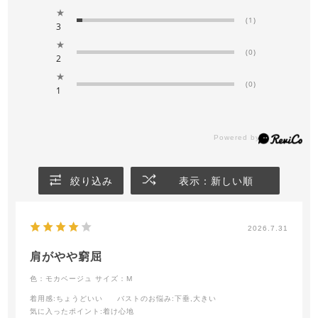
★
(1)
3
★
(0)
2
★
(0)
1
絞り込み
表示：新しい順
2026.7.31
肩がやや窮屈
色：モカベージュ
サイズ：M
着用感
:ちょうどいい
バストのお悩み
:下垂,大きい
気に入ったポイント
:着け心地