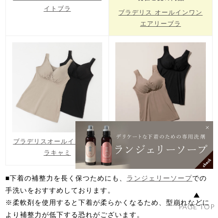
イトブラ
ブラデリス オールインワン
エアリーブラ
ブラデリスオールインワンブ
ブラデリス オールインワン
ラキャミ
エアリーブラキャミ
■下着の補整力を長く保つためにも、
ランジェリーソープ
での
手洗いをおすすめしております。
※柔軟剤を使用すると下着が柔らかくなるため、型崩れなどに
PAGE TOP
より補整力が低下する恐れがございます。