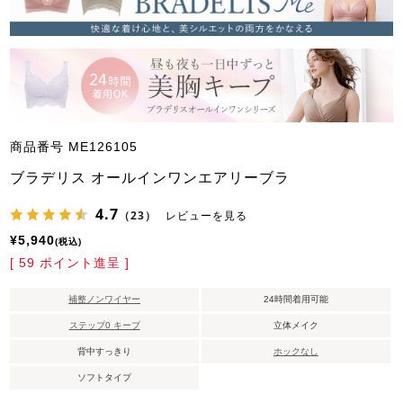
商品番号
ME126105
ブラデリス オールインワンエアリーブラ
4.7
（23）
レビューを見る
¥
5,940
税込
[
59
ポイント進呈 ]
補整ノンワイヤー
24時間着用可能
ステップ0 キープ
立体メイク
背中すっきり
ホックなし
ソフトタイプ