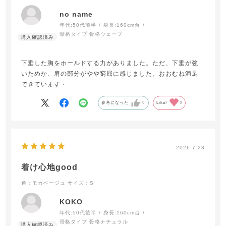
no name
年代:
50代前半
身長:
160cm台
骨格タイプ:
骨格ウェーブ
下垂した胸をホールドする力がありました。ただ、下垂が強
いためか、肩の部分がやや窮屈に感じました。おおむね満足
できています・
参考になった
0
Like!
0
2026.7.28
着け心地good
色：モカベージュ
サイズ：S
KOKO
年代:
50代後半
身長:
160cm台
骨格タイプ:
骨格ナチュラル