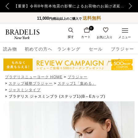
【重要】日本郵便の障害による配送への影響についてのお詫び
【重要】令和8年熊本地震の影響によるお荷物のお届け遅延について
送料無料
11,000
円(税込)以上のご購入で
0
探す
カート
お気に入り
メニュー
読み物
初めての方へ
ランキング
セール
ブラジャー
ブラデリスニューヨーク HOME
ブラジャー
ステップ補整ブラジャー
ステップ1「集める」
ジャスミンタイプ
ブラデリス ジャスミンブラ (ステップ1)(B～Eカップ)