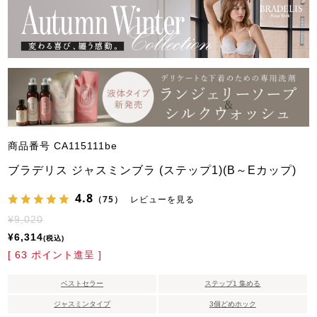
商品番号
CA115111be
ブラデリス ジャスミンブラ (ステップ1)(B～Eカップ)
4.8
（75）
レビューを見る
¥
9,020
¥
6,314
税込
[
63
ポイント進呈 ]
ベストセラー
ステップ1 集める
ジャスミンタイプ
3個どめホック