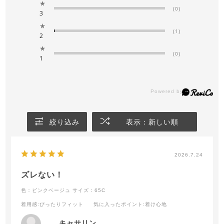
★
(0)
3
★
(1)
2
★
(0)
1
絞り込み
表示：新しい順
2026.7.24
ズレない！
色：ピンクベージュ
サイズ：65C
着用感
:ぴったりフィット
気に入ったポイント
:着け心地
キャサリン