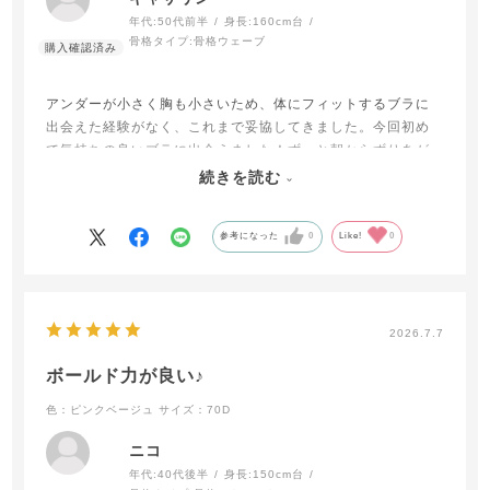
年代:
50代前半
身長:
160cm台
骨格タイプ:
骨格ウェーブ
アンダーが小さく胸も小さいため、体にフィットするブラに
出会えた経験がなく、これまで妥協してきました。今回初め
て気持ちの良いブラに出会えました！ずっと朝からずりあが
らず快適なのは初めてです。着け心地もバストの寄せ上げも
続きを読む
気に入りました。最高です😀他も試します！
参考になった
0
Like!
0
2026.7.7
ボールド力が良い♪
色：ピンクベージュ
サイズ：70D
ニコ
年代:
40代後半
身長:
150cm台