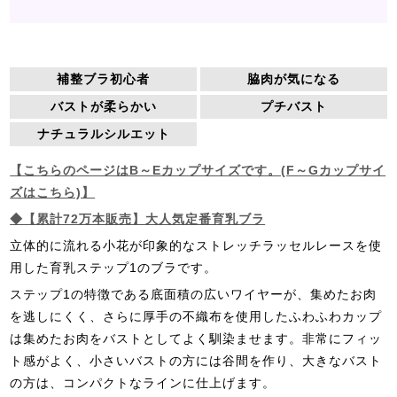
補整ブラ初心者
脇肉が気になる
バストが柔らかい
プチバスト
ナチュラルシルエット
【こちらのページはB～Eカップサイズです。(F～Gカップサイ
ズはこちら)】
◆【累計72万本販売】大人気定番育乳ブラ
立体的に流れる小花が印象的なストレッチラッセルレースを使
用した育乳ステップ1のブラです。
ステップ1の特徴である底面積の広いワイヤーが、集めたお肉
を逃しにくく、さらに厚手の不織布を使用したふわふわカップ
は集めたお肉をバストとしてよく馴染ませます。非常にフィッ
ト感がよく、小さいバストの方には谷間を作り、大きなバスト
の方は、コンパクトなラインに仕上げます。