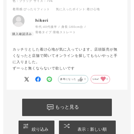
色：ブラック
サイズ：70E
着用感
:ぴったりフィット
気に入ったポイント
:着け心地
hikeri
年代:
40代後半
身長:
160cm台
骨格タイプ:
骨格ストレート
カッチリとした着け心地が気に入っています。店頭販売が無
くなったと店舗で聞いてオンラインを探してもらいやっと手
に入りました。
ずーっと無くならないで欲しいです
参考になった
0
Like!
0
もっと見る
絞り込み
表示：新しい順