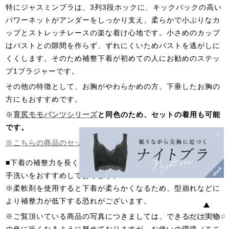
特にジャスミンブラは、3列3段ホックに、キックバックの高い
パワーネットがアンダーをしっかり支え、柔らかで小ぶりなカ
ップとストレッチレースの楽な着け心地です。小さめのカップ
はバストとの隙間を作らず、ずれにくいためバストを逃がしに
くくします。そのため補整下着が初めての人にお勧めのステッ
プ1ブラジャーです。
その他の特徴として、お胸がやわらかめの方、下垂したお胸の
方にもおすすめです。
※
育尻モモパンツシリーズ
と同色のため、セットの着用も可能
です。
※こちらの商品のセットボトムはこちら
■下着の補整力を長く保つためにも、
ランジェリーソープ
での
手洗いをおすすめしております。
※柔軟剤を使用すると下着が柔らかくなるため、型崩れなどに
より補整力が低下する恐れがございます。
※ご覧頂いている商品の写真につきましては、できるだけ実物
PAGE TOP