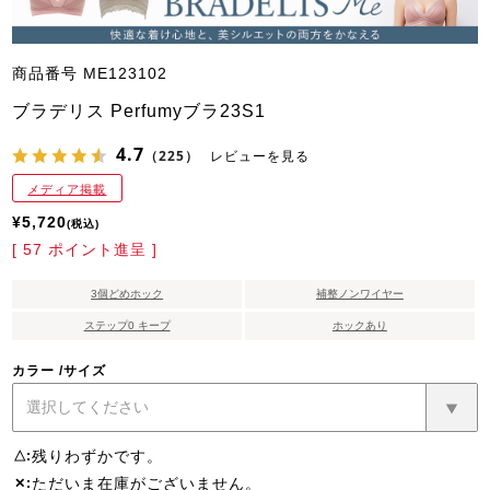
商品番号
ME123102
ブラデリス Perfumyブラ23S1
4.7
（225）
レビューを見る
メディア掲載
¥
5,720
税込
[
57
ポイント進呈 ]
3個どめホック
補整ノンワイヤー
ステップ0 キープ
ホックあり
カラー
サイズ
残りわずかです。
△
ただいま在庫がございません。
✕