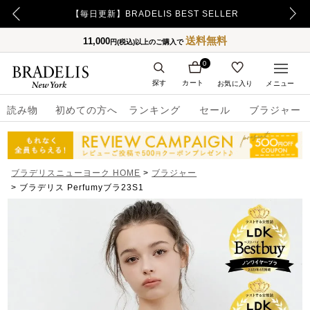
【500ポイント】LINE ID連携でプレゼント！
送料無料
11,000
円(税込)以上のご購入で
0
探す
カート
お気に入り
メニュー
読み物
初めての方へ
ランキング
セール
ブラジャー
ブラデリスニューヨーク HOME
ブラジャー
ブラデリス Perfumyブラ23S1