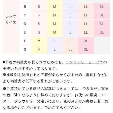
B
S
M
L
LL
3L
C
S
M
L
LL
3L
カップ
サイズ
D
S
M
L
LL
3L
E
S
M
L
LL
3L
F
M
L
LL
3L
-
G
M
L
LL
3L
-
■下着の補整力を長く保つためにも、
ランジェリーソープ
での
手洗いをおすすめしております。
※柔軟剤を使用すると下着が柔らかくなるため、型崩れなどに
より補整力が低下する恐れがございます。
※ご覧頂いている商品の写真につきましては、できるだけ実物
の色に近くなるように努めておりますが、お使いの環境（モニ
ター、ブラウザ等）の違いにより、色の見え方が実物と若干異
なる場合がございます。予めご了承ください。