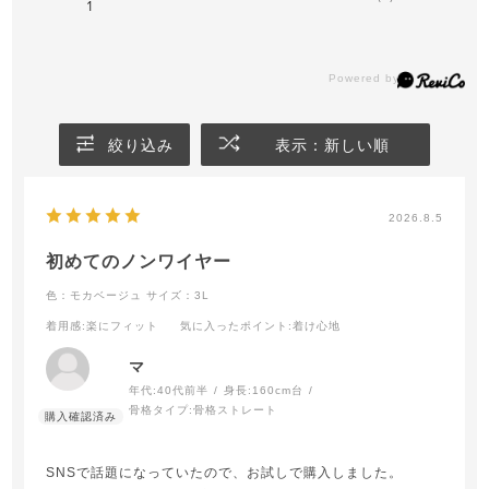
1
絞り込み
表示：新しい順
2026.8.5
初めてのノンワイヤー
色：モカベージュ
サイズ：3L
着用感
:楽にフィット
気に入ったポイント
:着け心地
マ
年代:
40代前半
身長:
160cm台
骨格タイプ:
骨格ストレート
SNSで話題になっていたので、お試しで購入しました。