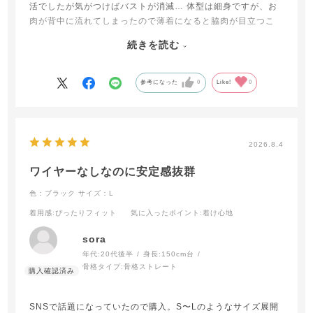
活でしたが気がつけばバストが消滅… 体型は細身ですが、お
肉が背中に流れてしまったので薄着になると脇肉が目立つこ
ともあり、口コミ評価の高かったこちらのブラを使い始めま
続きを読む
した。
ノンワイヤーですがホールド感が抜群で、ずり上がってくる
こともなく、キツすぎず、気がつけば快適な一日を過ごして
参考になった
0
Like!
0
おります。あまりに良かったので、洗い替え用に色違いも購
入しました！バストはまだ復活しませんが(笑)、胸周りをしっ
かりホールドしてくれるので姿勢も良くなりますし、フィッ
トしたTシャツなどを来たときにも体のラインを綺麗に見せて
2026.8.4
くれます。購入して良かったです(*^^*)
ワイヤーなしなのに安定感抜群
色：ブラック
サイズ：L
着用感
:ぴったりフィット
気に入ったポイント
:着け心地
sora
年代:
20代後半
身長:
150cm台
骨格タイプ:
骨格ストレート
SNSで話題になっていたので購入。S〜Lのようなサイズ展開