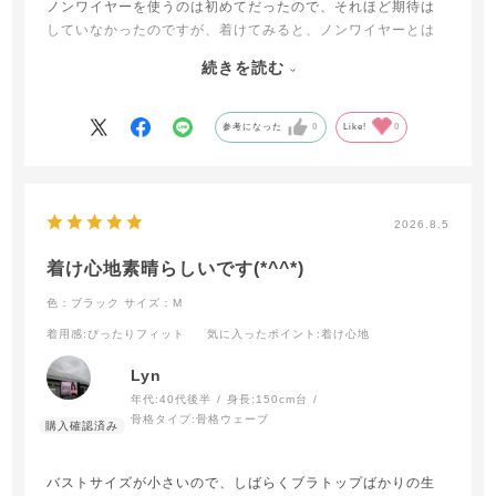
ノンワイヤーを使うのは初めてだったので、それほど期待は
していなかったのですが、着けてみると、ノンワイヤーとは
思えないホールド力なのに痛くなく、久しぶりにクチコミを
続きを読む
信じてみてよかったと思いました！
それほどお高くもないので、リピ確定品。7枚揃えたいくらい
です。
参考になった
0
Like!
0
褒めるとステマっぽい文章になってしまいますが、私には合
っていました。
2026.8.5
着け心地素晴らしいです(*^^*)
色：ブラック
サイズ：M
着用感
:ぴったりフィット
気に入ったポイント
:着け心地
Lyn
年代:
40代後半
身長:
150cm台
骨格タイプ:
骨格ウェーブ
バストサイズが小さいので、しばらくブラトップばかりの生