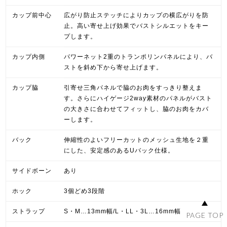
カップ前中心
広がり防止ステッチによりカップの横広がりを防
止。高い寄せ上げ効果でバストシルエットをキー
プします。
カップ内側
パワーネット2重のトランポリンパネルにより、バ
ストを斜め下から寄せ上げます。
カップ脇
引寄せ三角パネルで脇のお肉をすっきり整えま
す。さらにハイゲージ2way素材のパネルがバスト
の大きさに合わせてフィットし、脇のお肉をカバ
ーします。
バック
伸縮性のよいフリーカットのメッシュ生地を２重
にした、安定感のあるUバック仕様。
サイドボーン
あり
ホック
3個どめ3段階
ストラップ
S・M…13mm幅/L・LL・3L…16mm幅
PAGE TOP