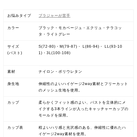
お悩みタイプ
ブラジャーが苦手
カラー
ブラック・モカベージュ・エクリュ・テラコッ
タ・ライトグレー
サイズ
S(72-80)・M(79-87)・ L(86-94)・ LL(93-10
(バスト)
1)・3L(100-108)
素材
ナイロン・ポリウレタン
身生地
伸縮性のよいハイゲージ2way素材とフリーカット
のメッシュ生地を使用。
カップ
柔らかくフィット感のよい、バストを立体的にメ
イクする3本ラインが入ったキャッチャーカップの
モールドを採用。
カップ表
程よいハリ感と光沢感のある、伸縮性に優れたハ
イゲージ2way素材を使用。