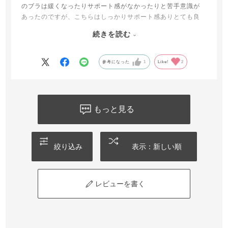
のブラは緩くなったりサポート感がなかったりと苦手意識が
あったのですが、こちらはしっかりサポート感ありとても良
かったです。
続きを読む
G65でLサイズを購入、お家で過ごすように購入しましたが、
トップスに響かない素材かつホールド感もあるので外にもつ
けて行けます。
参考になった
1
Like!
2
盛る要素は私は要らなかったので中のパッドは抜いて使って
いますが特に問題なく利用できています。
それでもしっかり胸の位置が高く(正しい位置)になってくれま
もっと見る
す！
絞り込み
表示：新しい順
レビューを書く