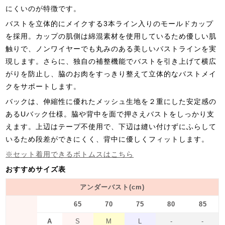
にくいのが特徴です。
バストを立体的にメイクする3本ライン入りのモールドカップ
を採用。カップの肌側は綿混素材を使用しているため優しい肌
触りで、ノンワイヤーでも丸みのある美しいバストラインを実
現します。さらに、独自の補整機能でバストを引き上げて横広
がりを防止し、脇のお肉をすっきり整えて立体的なバストメイ
クをサポートします。
バックは、伸縮性に優れたメッシュ生地を２重にした安定感の
あるUバック仕様。脇や背中を面で押さえバストをしっかり支
えます。上辺はテープ不使用で、下辺は縫い付けずにふらして
いるため段差ができにくく、背中に優しくフィットします。
※セット着用できるボトムスはこちら
おすすめサイズ表
アンダーバスト(cm)
65
70
75
80
85
A
S
M
L
-
-