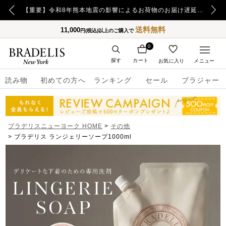
【重要】日本郵便の障害による配送への影響についてのお詫び
【重要】令和8年熊本地震の影響によるお荷物のお届け遅延について
送料無料
11,000
円(税込)以上のご購入で
0
探す
カート
お気に入り
メニュー
読み物
初めての方へ
ランキング
セール
ブラジャー
ブラデリスニューヨーク HOME
その他
ブラデリス ランジェリーソープ1000ml