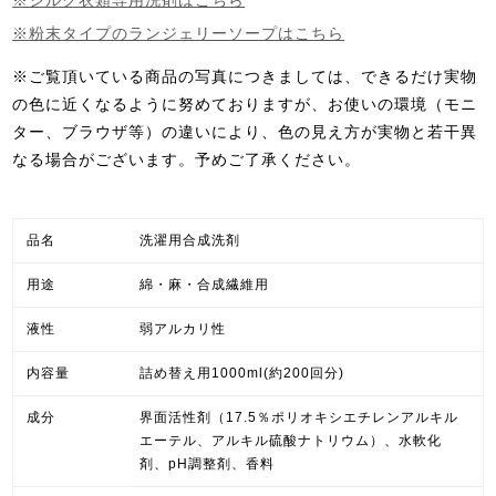
※シルク衣類専用洗剤はこちら
※粉末タイプのランジェリーソープはこちら
※ご覧頂いている商品の写真につきましては、できるだけ実物
の色に近くなるように努めておりますが、お使いの環境（モニ
ター、ブラウザ等）の違いにより、色の見え方が実物と若干異
なる場合がございます。予めご了承ください。
品名
洗濯用合成洗剤
用途
綿・麻・合成繊維用
液性
弱アルカリ性
内容量
詰め替え用1000ml(約200回分)
成分
界面活性剤（17.5％ポリオキシエチレンアルキル
エーテル、アルキル硫酸ナトリウム）、水軟化
剤、pH調整剤、香料