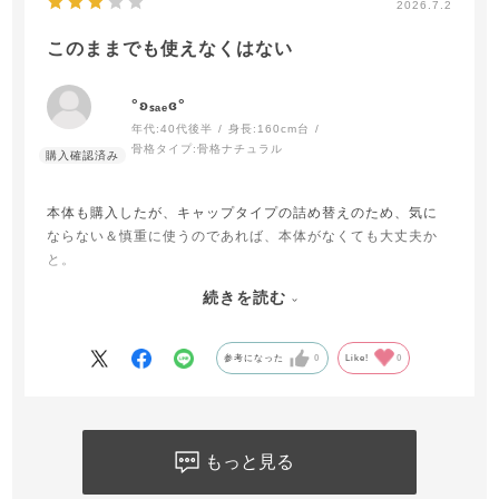
2026.7.2
このままでも使えなくはない
°ʚₛₐₑɞ°
年代:
40代後半
身長:
160cm台
骨格タイプ:
骨格ナチュラル
本体も購入したが、キャップタイプの詰め替えのため、気に
ならない＆慎重に使うのであれば、本体がなくても大丈夫か
と。
続きを読む
お好きな容れ物(可愛い、使い易い…など)に詰め替えて使うの
も＾ω＾アリかもしれない◎
参考になった
0
Like!
0
もっと見る