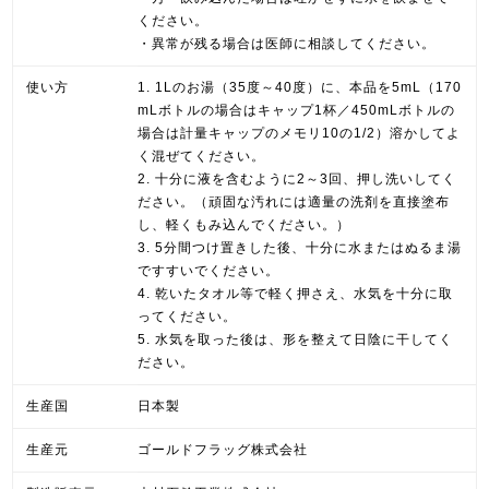
ください。
・異常が残る場合は医師に相談してください。
使い方
1. 1Lのお湯（35度～40度）に、本品を5mL（170
mLボトルの場合はキャップ1杯／450mLボトルの
場合は計量キャップのメモリ10の1/2）溶かしてよ
く混ぜてください。
2. 十分に液を含むように2～3回、押し洗いしてく
ださい。（頑固な汚れには適量の洗剤を直接塗布
し、軽くもみ込んでください。）
3. 5分間つけ置きした後、十分に水またはぬるま湯
ですすいでください。
4. 乾いたタオル等で軽く押さえ、水気を十分に取
ってください。
5. 水気を取った後は、形を整えて日陰に干してく
ださい。
生産国
日本製
生産元
ゴールドフラッグ株式会社