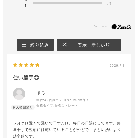
(0)
1
絞り込み
表示：新しい順
2026.7.8
使い勝手◎
ドラ
年代:
40代後半
身長:
150cm台
骨格タイプ:
骨格ストレート
５分つけ置きで濯いで干すだけ。毎日の日課にしてます。部
屋干しで翌朝には乾いていることが殆どで、まとめ洗いより
効率的です。