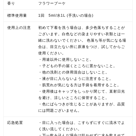
香り
フラワーブーケ
標準使用量
1回 5ml/水1L (手洗いの場合)
使用上の注意
初めて下着を洗う場合は、多少色落ちすることが
ございます。白色などの染まりやすい衣類とは一
緒に洗わないでください。 色落ち等が気になる場
合は、目立たない所に原液をつけ、試してからご
使用ください。
・用途以外に使用しないこと。
・子どもの手の届くところに置かないこと。
・他の洗剤との併用混合はしないこと。
・液が目に入らないように注意すること。
・肌荒れが気になる方は手袋を着用すること。
・使用後はキャップをしっかり閉じて、直射日光
を避け、涼しいところに保管すること。
・色にばらつきが生じることがありますが、品質
には問題ございません。
応急処置
・目に入った場合は、こすらずにすぐに流水でよ
く洗い流してください。
・万一飲み込んだ場合は吐かせずに水を飲ませて