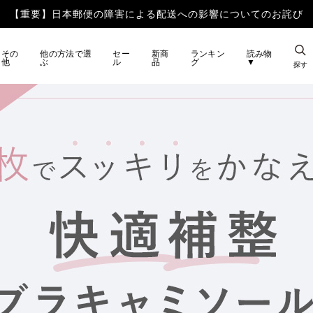
その
他の方法で選
セー
新商
ランキン
読み物
他
ぶ
ル
品
グ
▼
探す