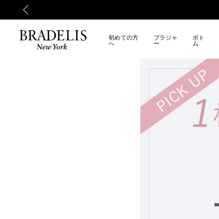
送への影響についてのお詫び
初めての方
ブラジャ
ボト
へ
ー
ム