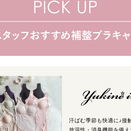
汗ばむ季節も快適に♪接
放湿性・消臭機能を備え