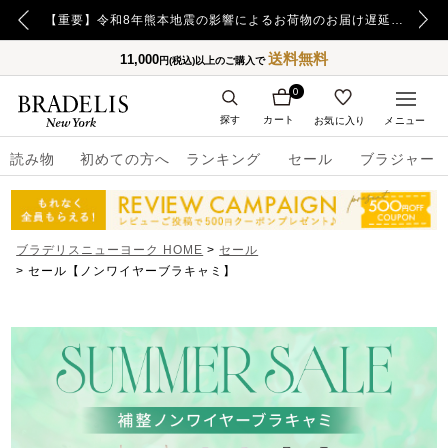
【重要】令和8年熊本地震の影響によるお荷物のお届け遅延について
【重要】日本郵便の障害による配送への影響についてのお詫び
送料無料
11,000
円(税込)以上のご購入で
0
探す
カート
お気に入り
メニュー
読み物
初めての方へ
ランキング
セール
ブラジャー
ブラデリスニューヨーク HOME
セール
セール【ノンワイヤーブラキャミ】