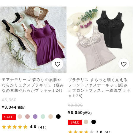
モアナモリーズ 森みなの素肌や
ブラデリス すらっと細く見える
わらかリュクスブラキャミ（森み
フロントファスナーキャミ(細み
なの素肌やわらかブラキャミ24）
えフロントファスナー綿混ブラキ
ャミ25)
¥
8,360
¥
8,800
¥
3,344
税込
¥
6,050
税込
SALE
SALE
4.8
（41）
3.8
（6）