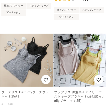
補整ノンワイヤー
ステップ0 キープ
補整ノンワイヤー
ステップ0 キープ
背中すっきり
背中すっきり
ブラデリス Perfumyプラスブラ
ブラデリス 綿混楽々デイリーバ
キャミ25A1
ストキープブラキャミ(綿混楽々d
ailyブラキャミ25)
¥
6,930