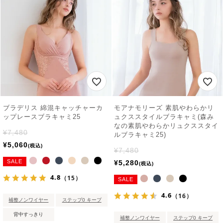
ブラデリス 綿混キャッチャーカ
モアナモリーズ 素肌やわらかリ
ップレースブラキャミ25
ュクススタイルブラキャミ(森み
なの素肌やわらかリュクススタイ
¥
7,480
ルブラキャミ25)
¥
5,060
税込
¥
7,480
SALE
¥
5,280
税込
4.8
（15）
SALE
4.6
（16）
補整ノンワイヤー
ステップ0 キープ
背中すっきり
補整ノンワイヤー
ステップ0 キープ