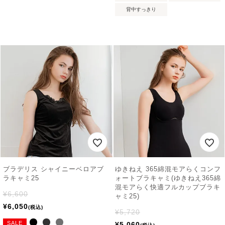
背中すっきり
ブラデリス シャイニーベロアブ
ゆきねえ 365綿混モアらくコンフ
ラキャミ25
ォートブラキャミ(ゆきねえ365綿
混モアらく快適フルカップブラキ
¥
6,600
ャミ25)
¥
6,050
税込
¥
5,720
SALE
¥
5,060