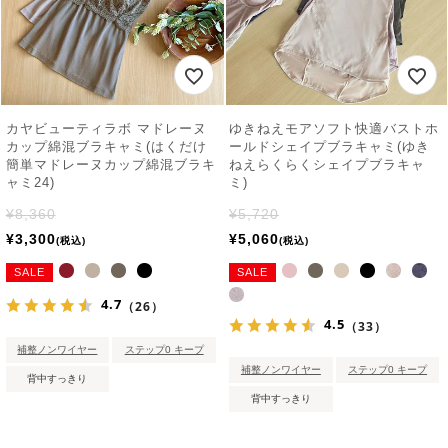
カヤビューティラボ マドレーヌ
ゆきねえモアソフト快適バストホ
カップ綿混ブラキャミ(はくだけ
ールドシェイプブラキャミ(ゆき
簡単マドレーヌカップ綿混ブラキ
ねえらくらくシェイプブラキャ
ャミ24)
ミ)
¥
8,360
¥
5,720
¥
3,300
¥
5,060
税込
税込
SALE
SALE
4.7
（26）
4.5
（33）
補整ノンワイヤー
ステップ0 キープ
補整ノンワイヤー
ステップ0 キープ
背中すっきり
背中すっきり