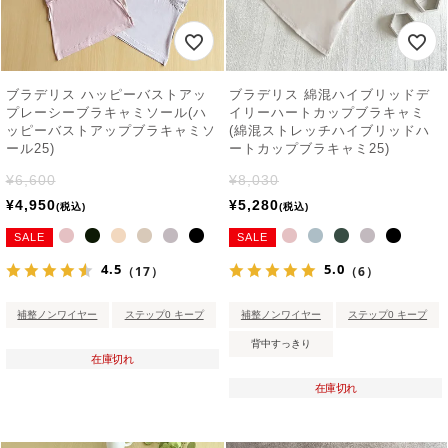
ブラデリス ハッピーバストアッ
ブラデリス 綿混ハイブリッドデ
プレーシーブラキャミソール(ハ
イリーハートカップブラキャミ
ッピーバストアップブラキャミソ
(綿混ストレッチハイブリッドハ
ール25)
ートカップブラキャミ25)
¥
6,600
¥
8,030
¥
4,950
¥
5,280
税込
税込
SALE
SALE
4.5
5.0
（17）
（6）
補整ノンワイヤー
ステップ0 キープ
補整ノンワイヤー
ステップ0 キープ
背中すっきり
在庫切れ
在庫切れ