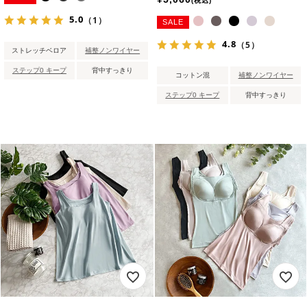
税込
5.0
（1）
SALE
4.8
（5）
ストレッチベロア
補整ノンワイヤー
ステップ0 キープ
背中すっきり
コットン混
補整ノンワイヤー
ステップ0 キープ
背中すっきり