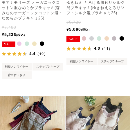
モアナモリーズ オーガニックコ
ゆきねえ とろける肌触りシルク
ットン混なめらかブラキャミ(森
混ブラキャミ(ゆきねえとろりソ
みなのオーガニックコットン混・
フトシルク混ブラキャミ25)
なめらかブラキャミ25)
¥
5,720
¥
7,480
¥
5,060
税込
¥
5,236
税込
SALE
SALE
4.3
（11）
4.4
（19）
補整ノンワイヤー
ステップ0 キープ
補整ノンワイヤー
ステップ0 キープ
背中すっきり