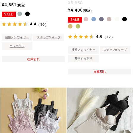
¥
6,050
¥
4,851
税込
¥
4,400
税込
SALE
SALE
4.4
（10）
4.6
（27）
補整ノンワイヤー
ステップ0 キープ
ホックなし
補整ノンワイヤー
ステップ0 キープ
背中すっきり
在庫切れ
在庫切れ