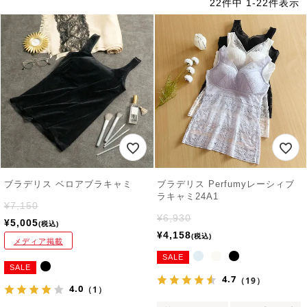
22
件中
1
-
22
件表示
ブラデリス ベロアブラキャミ
ブラデリス Perfumyレーシィブ
ラキャミ24A1
¥
7,150
¥
6,930
¥
5,005
税込
¥
4,158
税込
メディア掲載
SALE
SALE
4.7
（19）
4.0
（1）