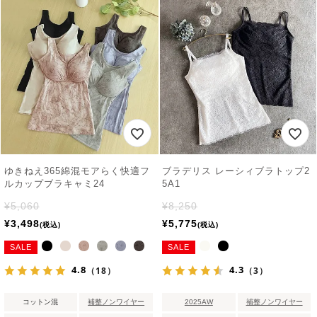
ゆきねえ365綿混モアらく快適フ
ブラデリス レーシィブラトップ2
ルカップブラキャミ24
5A1
¥
5,060
¥
8,250
¥
3,498
¥
5,775
税込
税込
SALE
SALE
4.8
4.3
（18）
（3）
コットン混
補整ノンワイヤー
2025AW
補整ノンワイヤー