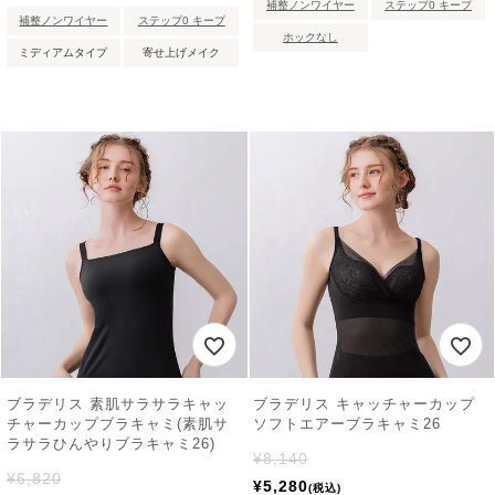
補整ノンワイヤー
ステップ0 キープ
補整ノンワイヤー
ステップ0 キープ
ホックなし
ミディアムタイプ
寄せ上げメイク
ブラデリス 素肌サラサラキャッ
ブラデリス キャッチャーカップ
チャーカップブラキャミ(素肌サ
ソフトエアーブラキャミ26
ラサラひんやりブラキャミ26)
¥
8,140
¥
6,820
¥
5,280
税込