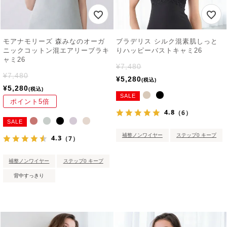
モアナモリーズ 森みなのオーガ
ブラデリス シルク混素肌しっと
ニックコットン混エアリーブラキ
りハッピーバストキャミ26
ャミ26
¥
7,480
¥
7,480
¥
5,280
税込
¥
5,280
税込
SALE
ポイント5倍
4.8
（6）
SALE
補整ノンワイヤー
ステップ0 キープ
4.3
（7）
補整ノンワイヤー
ステップ0 キープ
背中すっきり