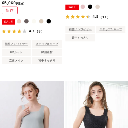
¥
5,060
税込
SALE
新作
4.5
（11）
SALE
補整ノンワイヤー
ステップ0 キープ
4.1
（8）
背中すっきり
補整ノンワイヤー
ステップ0 キープ
UVカット
綿混素材
立体メイク
背中すっきり