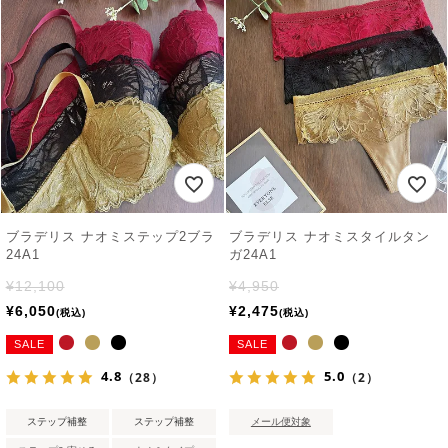
ブラデリス ナオミステップ2ブラ
ブラデリス ナオミスタイルタン
24A1
ガ24A1
¥
12,100
¥
4,950
¥
6,050
¥
2,475
税込
税込
SALE
SALE
4.8
5.0
（28）
（2）
ステップ補整
ステップ補整
メール便対象