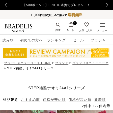
【重要】令和8年熊本地震の影響によるお荷物のお届け遅延について
【500ポイント】LINE ID連携でプレゼント！
送料無料
11,000
円(税込)以上のご購入で
0
探す
カート
お気に入り
メニュー
読み物
初めての方へ
ランキング
セール
ブラジャー
ブラデリスニューヨーク HOME
ブランド
ブラデリスニューヨーク
STEP補整ナオミ24A1シリーズ
STEP補整ナオミ24A1シリーズ
並び替え
おすすめ順
価格が安い順
価格が高い順
新着順
2
件中
1
-
2
件表示