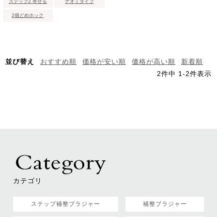
ステップ2 寄せる
ナオミタイプ
2個どめホック
並び替え
おすすめ順
価格が安い順
価格が高い順
新着順
2
件中
1
-
2
件表示
カテゴリ
ステップ補整ブラジャー
補整ブラジャー