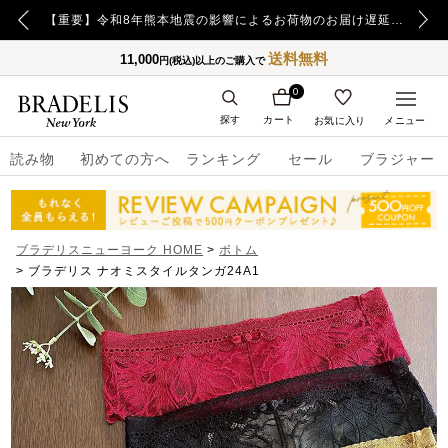
【重要】令和8年熊本地震の影響によるお荷物のお届け遅延について
送料無料
11,000
円(税込)以上のご購入で
0
探す
カート
お気に入り
メニュー
読み物
初めての方へ
ランキング
セール
ブラジャー
ブラデリスニューヨーク HOME
ボトム
ブラデリス ナオミスタイルタンガ24A1