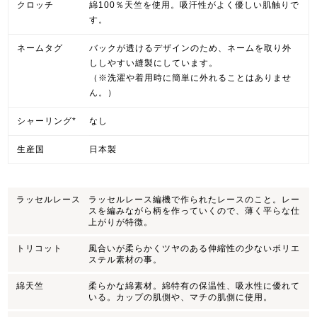
クロッチ
綿100％天竺を使用。吸汗性がよく優しい肌触りで
す。
ネームタグ
バックが透けるデザインのため、ネームを取り外
ししやすい縫製にしています。
（※洗濯や着用時に簡単に外れることはありませ
ん。）
シャーリング*
なし
生産国
日本製
ラッセルレース
ラッセルレース編機で作られたレースのこと。レー
スを編みながら柄を作っていくので、薄く平らな仕
上がりが特徴。
トリコット
風合いが柔らかくツヤのある伸縮性の少ないポリエ
ステル素材の事。
綿天竺
柔らかな綿素材。綿特有の保温性、吸水性に優れて
いる。カップの肌側や、マチの肌側に使用。