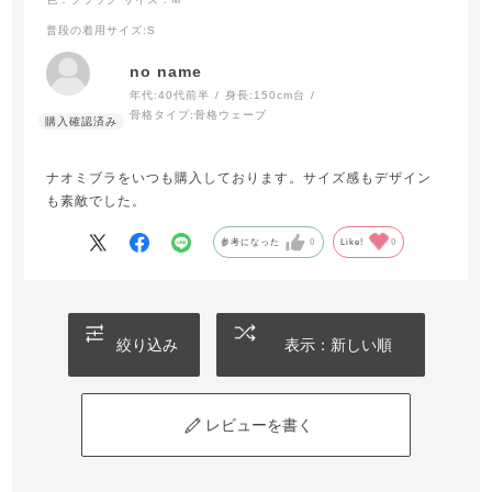
普段の着用サイズ
:S
no name
年代:
40代前半
身長:
150cm台
骨格タイプ:
骨格ウェーブ
ナオミブラをいつも購入しております。サイズ感もデザイン
も素敵でした。
参考になった
0
Like!
0
絞り込み
表示：新しい順
レビューを書く