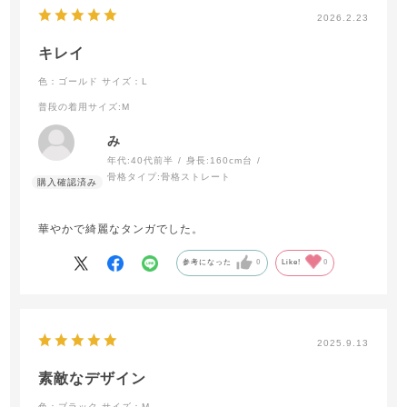
2026.2.23
キレイ
色：ゴールド
サイズ：L
普段の着用サイズ
:M
み
年代:
40代前半
身長:
160cm台
骨格タイプ:
骨格ストレート
華やかで綺麗なタンガでした。
参考になった
0
Like!
0
2025.9.13
素敵なデザイン
色：ブラック
サイズ：M