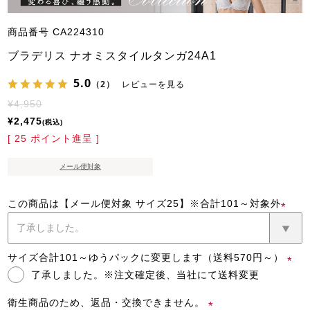
商品番号
CA224310
ブラデリス ナオミスタイルタンガ24A1
5.0
（2）
レビューを見る
¥
4,950
¥
2,475
税込
[
25
ポイント進呈 ]
メール便対象
この商品は【メール便対象 サイズ25】※合計101～対象外
(必
須)
サイズ合計101～ゆうパックに変更します（送料570円～）
了承しました。※注文確定後、当社にて送料変更
(必
須)
衛生商品のため、返品・交換できません。