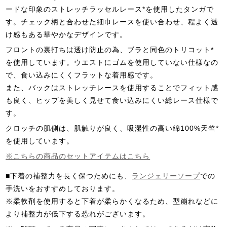
ードな印象のストレッチラッセルレース*を使用したタンガで
す。チェック柄と合わせた細巾レースを使い合わせ、程よく透
け感もある華やかなデザインです。
フロントの裏打ちは透け防止の為、ブラと同色のトリコット*
を使用しています。ウエストにゴムを使用していない仕様なの
で、食い込みにくくフラットな着用感です。
また、バックはストレッチレースを使用することでフィット感
も良く、ヒップを美しく見せて食い込みにくい総レース仕様で
す。
クロッチの肌側は、肌触りが良く、吸湿性の高い綿100%天竺*
を使用しています。
※こちらの商品のセットアイテムはこちら
■下着の補整力を長く保つためにも、
ランジェリーソープ
での
手洗いをおすすめしております。
※柔軟剤を使用すると下着が柔らかくなるため、型崩れなどに
より補整力が低下する恐れがございます。