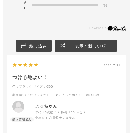
★
(0)
1
絞り込み
表示：新しい順
2026.7.31
つけ心地よい！
色：ブラック
サイズ：65G
着用感
:ぴったりフィット
気に入ったポイント
:着け心地
よっちゃん
年代:
40代後半
身長:
150cm台
骨格タイプ:
骨格ナチュラル