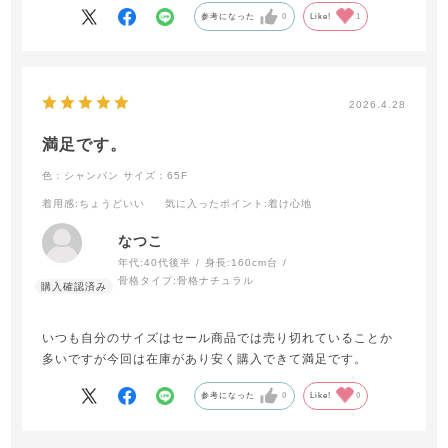
参考になった
0
Like!
1
2026.4.28
満足です。
色：シャンパン
サイズ：65F
着用感
:ちょうどいい
気に入ったポイント
:着け心地
なつこ
年代:
40代後半
身長:
160cm台
骨格タイプ:
骨格ナチュラル
いつも自分のサイズはセール商品では売り切れていることか
多いですが今回は在庫があり安く購入できて満足です。
参考になった
0
Like!
0