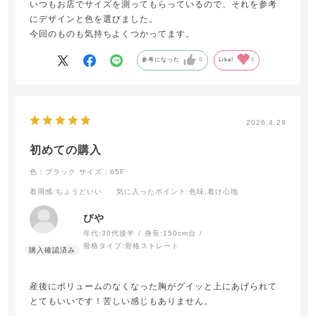
いつもお店でサイズを測ってもらっているので、それを参考
にデザインと色を選びました。
今回のものも気持ちよくつかってます。
参考になった
0
Like!
0
2026.4.29
初めての購入
色：ブラック
サイズ：65F
着用感
:ちょうどいい
気に入ったポイント
:色味,着け心地
ぴや
年代:
30代後半
身長:
150cm台
骨格タイプ:
骨格ストレート
産後にボリュームのなくなった胸がグイッと上にあげられて
とてもいいです！苦しい感じもありません。