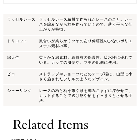
ラッセルレース
ラッセルレース編機で作られたレースのこと。レー
スを編みながら柄を作っていくので、薄く平らな仕
上がりが特徴。
トリコット
風合いが柔らかくツヤのあり伸縮性の少ないポリエ
ステル素材の事。
綿天竺
柔らかな綿素材。綿特有の保温性、吸水性に優れて
いる。カップの肌側や、マチの肌側に使用。
ピコ
ストラップやショーツなどのテープ端に、山型に小
さく施されたフリルのようなデザイン。
シャーリング
レースの柄と柄を繋ぐ糸を編みこまずに浮かせて、
カットすることで透け感や柄をすっきりとさせる手
法。