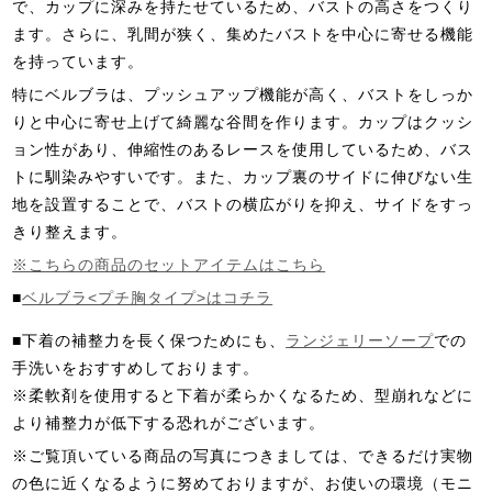
で、カップに深みを持たせているため、バストの高さをつくり
ます。さらに、乳間が狭く、集めたバストを中心に寄せる機能
を持っています。
特にベルブラは、プッシュアップ機能が高く、バストをしっか
りと中心に寄せ上げて綺麗な谷間を作ります。カップはクッシ
ョン性があり、伸縮性のあるレースを使用しているため、バス
トに馴染みやすいです。また、カップ裏のサイドに伸びない生
地を設置することで、バストの横広がりを抑え、サイドをすっ
きり整えます。
※こちらの商品のセットアイテムはこちら
■
ベルブラ<プチ胸タイプ>はコチラ
■下着の補整力を長く保つためにも、
ランジェリーソープ
での
手洗いをおすすめしております。
※柔軟剤を使用すると下着が柔らかくなるため、型崩れなどに
より補整力が低下する恐れがございます。
※ご覧頂いている商品の写真につきましては、できるだけ実物
の色に近くなるように努めておりますが、お使いの環境（モニ