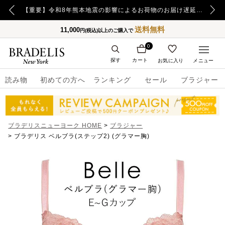
【重要】令和8年熊本地震の影響によるお荷物のお届け遅延について
送料無料
11,000
円(税込)以上のご購入で
0
探す
カート
お気に入り
メニュー
読み物
初めての方へ
ランキング
セール
ブラジャー
ブラデリスニューヨーク HOME
ブラジャー
ブラデリス ベルブラ(ステップ2) (グラマー胸)