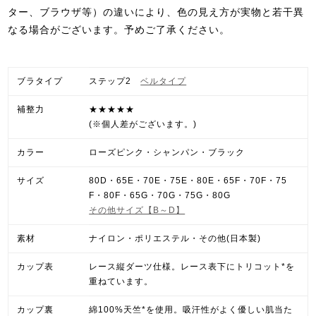
ター、ブラウザ等）の違いにより、色の見え方が実物と若干異
なる場合がございます。予めご了承ください。
ブラタイプ
ステップ2
ベルタイプ
補整力
★★★★★
(※個人差がございます。)
カラー
ローズピンク・シャンパン・ブラック
サイズ
80D・65E・70E・75E・80E・65F・70F・75
F・80F・65G・70G・75G・80G
その他サイズ【B～D】
素材
ナイロン・ポリエステル・その他(日本製)
カップ表
レース縦ダーツ仕様。レース表下にトリコット*を
重ねています。
カップ裏
綿100%天竺*を使用。吸汗性がよく優しい肌当た