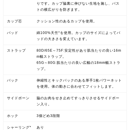
りです。カップ脇裏に伸びない生地を施し、バス
トの横広がりを防ぎます。
カップ芯
クッション性のあるカップを使用。
パッド
綿100%天竺*を使用。カップのサイズによってパ
ッドの大きさを変えています。
ストラップ
80D/65E～75F:安定性があり肌当たりの良い16m
m幅ストラップ。
65G～80G:肌当たりの良い広幅の18mm幅ストラ
ップ。
バック
伸縮性とキックバックのある厚手1枚パワーネット
を使用。体の動きに合わせてフィットします。
サイドボーン
脇のお肉をせき止めてすっきりさせるサイドボー
ン入り。
ホック
3個どめ3段階
シャーリング*
あり