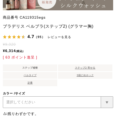
商品番号
CA119315egs
ブラデリス ベルブラ(ステップ2) (グラマー胸)
4.7
（95）
レビューを見る
¥
9,020
¥
6,314
税込
[
63
ポイント進呈 ]
ステップ補整
ステップ2 寄せる
ベルタイプ
3個どめホック
定番
カラー
サイズ
残りわずかです。
△