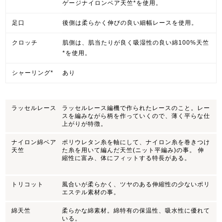
ゲージナイロンベア天竺*を使用。
足口
後側は柔らかく伸びの良い細幅レースを使用。
クロッチ
肌側は、肌当たりが良く吸湿性の良い綿100%天竺
*を使用。
シャーリング*
あり
ラッセルレース
ラッセルレース編機で作られたレースのこと。レー
スを編みながら柄を作っていくので、薄く平らな仕
上がりが特徴。
ナイロン綿ベア
ポリウレタン糸を軸にして、ナイロン糸を巻きつけ
天竺
た糸を用いて編んだ天竺(ニット平編み)の事。 伸
縮性に富み、体にフィットする特長がある。
トリコット
風合いが柔らかく、ツヤのある伸縮性の少ないポリ
エステル素材の事。
綿天竺
柔らかな綿素材。綿特有の保温性、吸水性に優れて
いる。