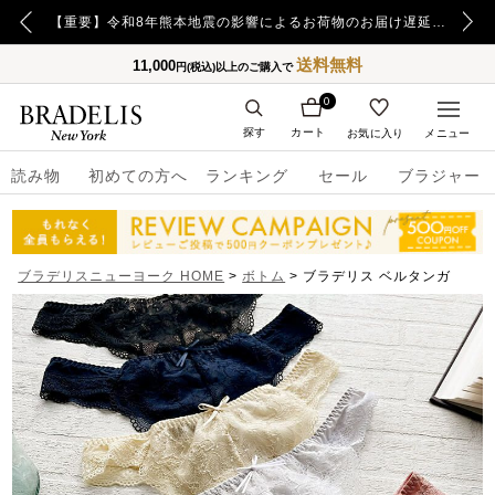
【重要】令和8年熊本地震の影響によるお荷物のお届け遅延について
送料無料
11,000
円(税込)以上のご購入で
0
探す
カート
お気に入り
メニュー
読み物
初めての方へ
ランキング
セール
ブラジャー
ブラデリスニューヨーク HOME
ボトム
ブラデリス ベルタンガ