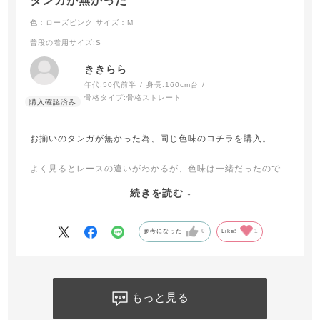
タンガが無かった
色：ローズピンク
サイズ：M
普段の着用サイズ
:S
ききらら
年代:
50代前半
身長:
160cm台
骨格タイプ:
骨格ストレート
お揃いのタンガが無かった為、同じ色味のコチラを購入。
よく見るとレースの違いがわかるが、色味は一緒だったので
満足。
続きを読む
まだ履いてないので星ひとつ減らしましたが、ブラデリスの
タンガのこの形は似たものを持ってるので想像がつきます(笑)
参考になった
0
Like!
1
イロチでこのショーツとお揃いのブラも後から購入しまし
た。
もっと見る