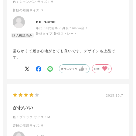
色：シャンパン
サイズ：M
普段の着用サイズ
:S
no name
年代:
50代前半
身長:
160cm台
骨格タイプ:
骨格ストレート
柔らかくて履き心地がとても良いです、デザインも上品で
す。
参考になった
0
Like!
0
2025.10.7
かわいい
色：ブラック
サイズ：M
普段の着用サイズ
:M