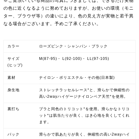
※ご覧頂いている商品の写真につきましては、できるだけ実物
の色に近くなるように努めておりますが、お使いの環境（モニ
ター、ブラウザ等）の違いにより、色の見え方が実物と若干異
なる場合がございます。予めご了承ください。
カラー
ローズピンク・シャンパン・ブラック
サイズ
M(87-95)・ L(92-100)・ LL(97-105)
(ヒップ)
素材
ナイロン・ポリエステル・その他(日本製)
身生地
ストレッチラッセルレース*と、滑らかで伸縮性の
高い2wayハイゲージナイロンベア天竺*を使用。
裏打ち
ブラと同色のトリコット*を使用。滑らかなトリコ
ット*は肌当たりが良く、はき心地を良くしてくれ
ます。
バック
滑らかで肌あたりが良く、伸縮性の高い2wayハイ