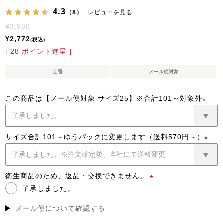
4.3
（8）
レビューを見る
¥
3,960
¥
2,772
税込
[
28
ポイント進呈 ]
定番
メール便対象
この商品は【メール便対象 サイズ25】※合計101～対象外
(必
須)
サイズ合計101～ゆうパックに変更します（送料570円～）
(必
須)
衛生商品のため、返品・交換できません。
了承しました。
(必
須)
メール便について確認する