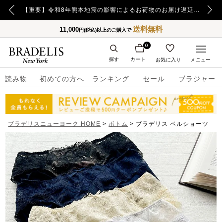
【重要】日本郵便の障害による配送への影響についてのお詫び
【重要】令和8年熊本地震の影響によるお荷物のお届け遅延について
送料無料
11,000
円(税込)以上のご購入で
0
探す
カート
お気に入り
メニュー
読み物
初めての方へ
ランキング
セール
ブラジャー
ブラデリスニューヨーク HOME
ボトム
ブラデリス ベルショーツ