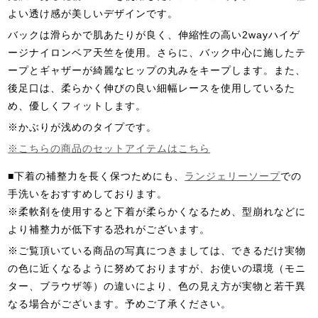
よい透け感が美しいデザインです。
バックは滑らかで肌あたりが良く、伸縮性の高い2wayハイゲ
ージナイロンベア天竺を使用。さらに、バック中心に施したテ
ープとギャザーが綺麗なヒップの丸みをキープします。また、
後足口は、柔らかく伸びの良い細幅レースを使用しているた
め、優しくフィットします。
※かぶりが浅めのタイプです。
※こちらの商品のセットアイテムはこちら
■下着の補整力を長く保つためにも、
ランジェリーソープ
での
手洗いをおすすめしております。
※柔軟剤を使用すると下着が柔らかくなるため、型崩れなどに
より補整力が低下する恐れがございます。
※ご覧頂いている商品の写真につきましては、できるだけ実物
の色に近くなるように努めておりますが、お使いの環境（モニ
ター、ブラウザ等）の違いにより、色の見え方が実物と若干異
なる場合がございます。予めご了承ください。