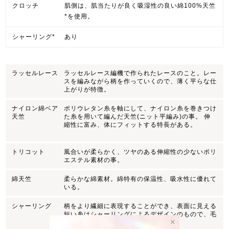
クロッチ
肌側は、肌当たりが良く吸湿性の良い綿100%天竺
*を使用。
シャーリング*
あり
ラッセルレース
ラッセルレース編機で作られたレースのこと。レー
スを編みながら柄を作っていくので、薄く平らな仕
上がりが特徴。
ナイロン綿ベア
ポリウレタン糸を軸にして、ナイロン糸を巻きつけ
天竺
た糸を用いて編んだ天竺(ニット平編み)の事。 伸
縮性に富み、体にフィットする特長がある。
トリコット
風合いが柔らかく、ツヤのある伸縮性の少ないポリ
エステル素材の事。
綿天竺
柔らかな綿素材。綿特有の保温性、吸水性に優れて
いる。
シャーリング
柄をより繊細に表現することができ、表面に見える
短い糸はシャーリングによるデザインのもので、毛
玉やほつれではありません。