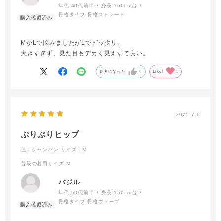
年代:
40代前半
身長:
160cm台
骨格タイプ:
骨格ストレート
MかLで悩みましたがLでピッタリ。
大きすぎず、見た目もデカく見えずで良い。
参考になった
0
Like!
1
2025.7.6
ぷりぷりヒップ
色：シャンパン
サイズ：M
普段の着用サイズ
:M
バジル
年代:
50代前半
身長:
150cm台
骨格タイプ:
骨格ウェーブ