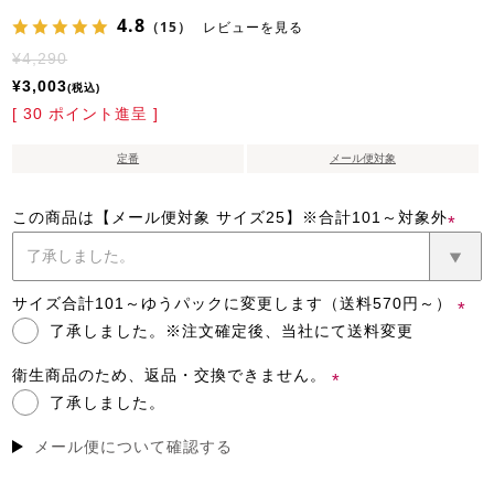
4.8
（15）
レビューを見る
¥
4,290
¥
3,003
税込
[
30
ポイント進呈 ]
定番
メール便対象
この商品は【メール便対象 サイズ25】※合計101～対象外
(必
須)
サイズ合計101～ゆうパックに変更します（送料570円～）
了承しました。※注文確定後、当社にて送料変更
(必
須)
衛生商品のため、返品・交換できません。
了承しました。
(必
須)
メール便について確認する