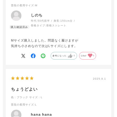
普段の着用サイズ
:M
しのち
年代:
50代前半
身長:
150cm台
骨格タイプ:
骨格ストレート
Mサイズ購入しました。問題なく履けますが
気持ち小さめなので次はLサイズにします。
参考になった
0
Like!
0
2025.9.1
ちょうどよい
色：ブラック
サイズ：L
普段の着用サイズ
:L
hana hana