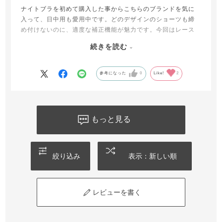
ナイトブラを初めて購入した事からこちらのブランドを気に
入って、日中用も愛用中です。どのデザインのショーツも締
め付けないのに、適度な補正機能が魅力です。今回はレース
の美しいデザインであまり、補正機能は期待していませんで
続きを読む
したが、着用した姿を鏡でチェックしたら、脚の付け根とお
尻の間のたるみが目立たずとても嬉しい！
タイトスカートも自信を持ってはく事ができました。
参考になった
0
Like!
2
もっと見る
絞り込み
表示：新しい順
レビューを書く