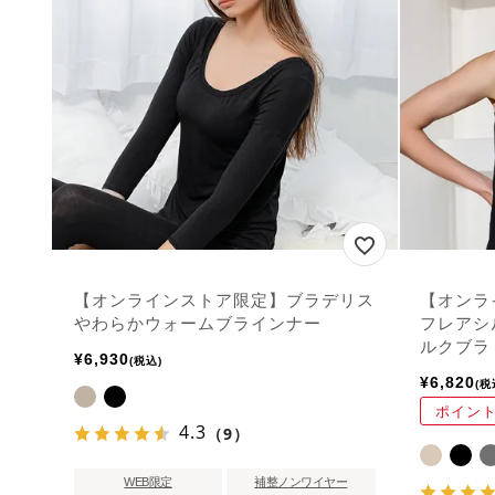
【オンラインストア限定】ブラデリス
【オンラ
やわらかウォームブラインナー
フレアシ
ルクブラ
¥
6,930
税込
¥
6,820
税
ポイント
4.3
（9）
WEB限定
補整ノンワイヤー