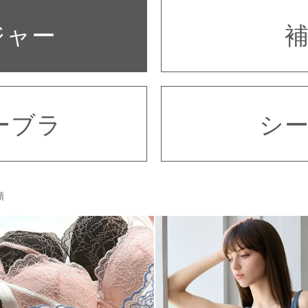
ジャー
ーブラ
シ
順