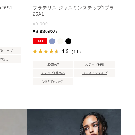
a26S1
ブラデリス ジャスミンステップ1ブラ
25A1
¥
9,900
¥
6,930
税込
SALE
4.5
（11）
0 キープ
クなし
2025AW
ステップ補整
ステップ1 集める
ジャスミンタイプ
3個どめホック