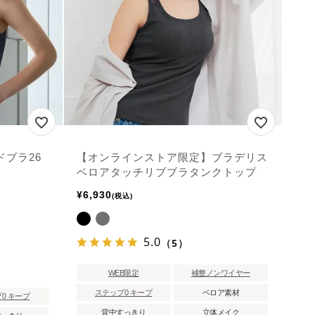
ドブラ26
【オンラインストア限定】ブラデリス
ベロアタッチリブブラタンクトップ
¥
6,930
税込
5.0
（5）
WEB限定
補整ノンワイヤー
ステップ0 キープ
ベロア素材
0 キープ
背中すっきり
立体メイク