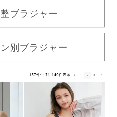
補整ブラジャー
ーン別ブラジャー
157
件中
71
-
140
件表示
1
2
3