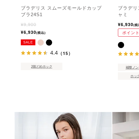
ブラデリス スムーズモールドカップ
ブラデリ
ブラ24S1
ャミ
¥
9,900
¥
6,930
税
¥
6,930
ポイント
税込
SALE
4.4
（15）
2個どめホック
補整ノン
ホッ