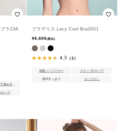
ブラ23A
ブラデリス Lacy Cool Bra26S1
¥
6,600
税込
4.3
（3）
補整ノンワイヤー
ステップ0 キープ
背中すっきり
ホックなし
2 集める
めホック