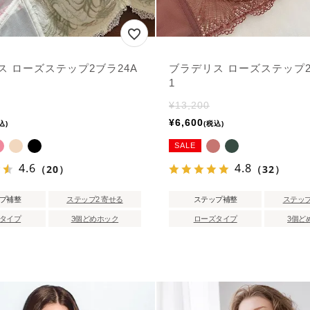
ス ローズステップ2ブラ24A
ブラデリス ローズステップ2
1
¥
13,200
¥
6,600
込
税込
SALE
4.6
4.8
（20）
（32）
プ補整
ステップ2 寄せる
ステップ補整
ステップ
タイプ
3個どめホック
ローズタイプ
3個ど