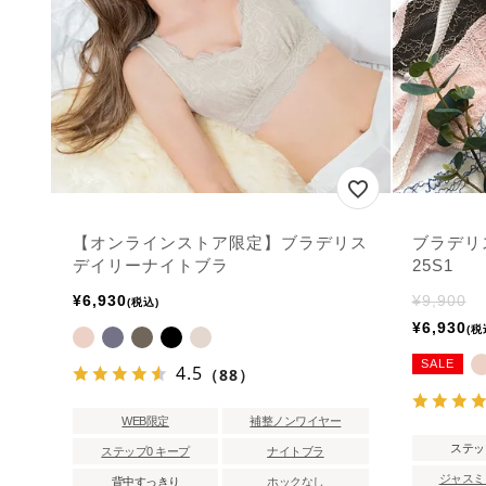
【オンラインストア限定】ブラデリス
ブラデリ
デイリーナイトブラ
25S1
¥
6,930
¥
9,900
税込
¥
6,930
税
SALE
4.5
（88）
WEB限定
補整ノンワイヤー
ステッ
ステップ0 キープ
ナイトブラ
ジャスミ
背中すっきり
ホックなし