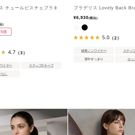
ス チュールビスチェブラキ
ブラデリス Lovely Back Br
¥
6,930
税込
込
5倍
5.0
（2）
4.7
補整ノンワイヤー
ステップ
（3）
背中すっきり
ホッ
ワイヤー
ステップ0 キープ
クなし