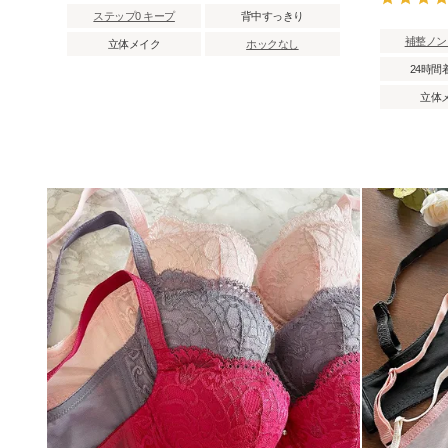
ステップ0 キープ
背中すっきり
補整ノン
立体メイク
ホックなし
24時間
立体