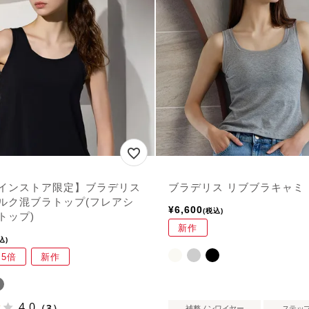
インストア限定】ブラデリス
ブラデリス リブブラキャミ
ルク混ブラトップ(フレアシ
¥
6,600
税込
トップ)
新作
込
5倍
新作
4.0
（3）
補整ノンワイヤー
ステップ