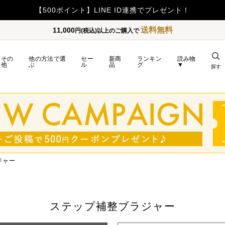
【重要】令和8年熊本地震の影響によるお荷物のお届け遅延につい
送料無料
11,000
円(税込)以上のご購入で
その
他の方法で選
セー
新商
ランキン
読み物
他
ぶ
ル
品
グ
▼
探す
ジャー
ステップ補整ブラジャー