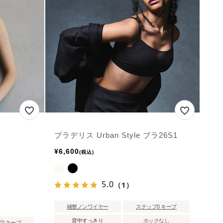
ブラデリス Urban Style ブラ26S1
¥
6,600
税込
5.0
（1）
補整ノンワイヤー
ステップ0 キープ
背中すっきり
ホックなし
0 キープ