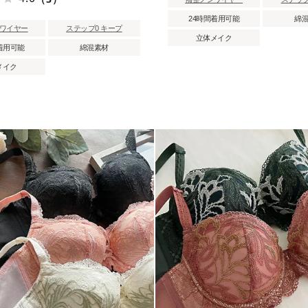
24時間着用可能
綿
ワイヤー
ステップ0 キープ
立体メイク
着用可能
綿混素材
メイク