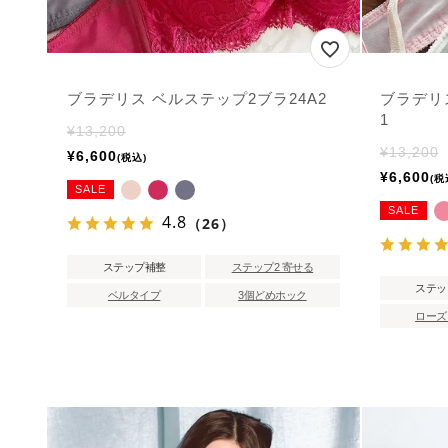
ブラデリス ベルステップ2ブラ24A2
ブラデリ
1
¥
13,200
¥
13,200
¥
6,600
税込
¥
6,600
税
SALE
SALE
4.8
（26）
ステップ補整
ステップ2 寄せる
ステッ
ベルタイプ
3個どめホック
ローズ