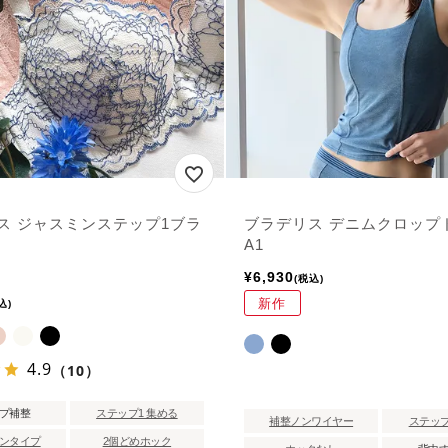
ス ジャスミンステップ1ブラ
ブラデリス デニムクロップ
A1
¥
6,930
税込
新作
込
4.9
（10）
プ補整
ステップ1 集める
補整ノンワイヤー
ステップ
ンタイプ
2個どめホック