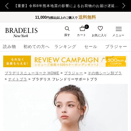
【重要】日本郵便の障害による配送への影響についてのお詫び
【重要】令和8年熊本地震の影響によるお荷物のお届け遅延について
送料無料
11,000
円(税込)以上のご購入で
0
探す
カート
お気に入り
メニュー
読み物
初めての方へ
ランキング
セール
ブラジャー
ブラデリスニューヨーク HOME
ブラジャー
その他シーン別ブラ
ナイトブラ
ブラデリス フレンドリーサポートブラ