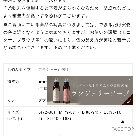
手洗いをおすすめしております。
※柔軟剤を使用すると下着が柔らかくなるため、型崩れなどに
より補整力が低下する恐れがございます。
※ご覧頂いている商品の写真につきましては、できるだけ実物
の色に近くなるように努めておりますが、お使いの環境（モニ
ター、ブラウザ等）の違いにより、色の見え方が実物と若干異
なる場合がございます。予めご了承ください。
お悩みタイプ
ブラジャーが苦手
補整力
★★★☆☆
(※個人差がございます。)
カラー
ブブラック・ダークグレージュ・エクリュ
サイズ
S(72-80)・M(79-87)・ L(86-94)・ LL(93-10
(バスト)
1)・ 3L(100-108)
PAGE TOP