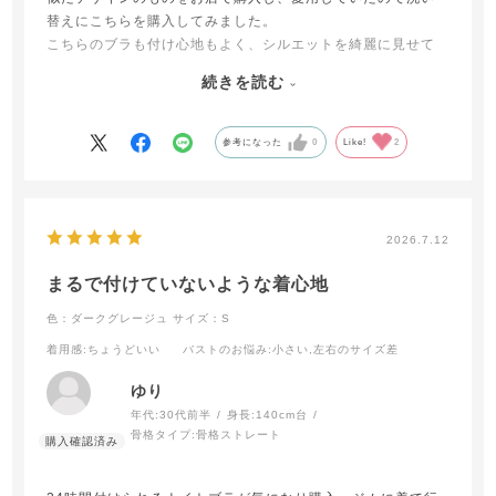
替えにこちらを購入してみました。
こちらのブラも付け心地もよく、シルエットを綺麗に見せて
くれるのでとても気に入りました！日中や運動時にも重宝さ
続きを読む
せて頂いています。
手洗いで大切に着たいと思います。
参考になった
0
Like!
2
2026.7.12
まるで付けていないような着心地
色：ダークグレージュ
サイズ：S
着用感
:ちょうどいい
バストのお悩み
:小さい,左右のサイズ差
ゆり
年代:
30代前半
身長:
140cm台
骨格タイプ:
骨格ストレート