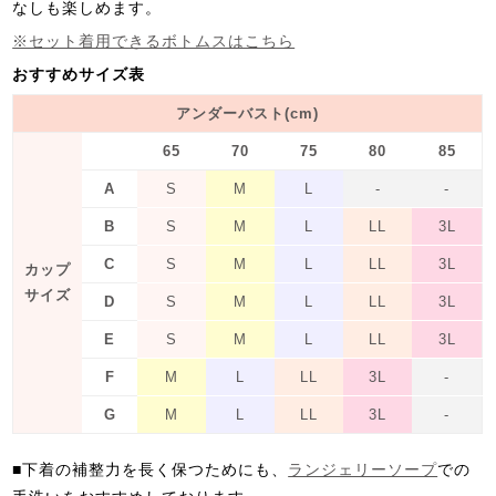
なしも楽しめます。
※セット着用できるボトムスはこちら
おすすめサイズ表
アンダーバスト(cm)
65
70
75
80
85
A
S
M
L
-
-
B
S
M
L
LL
3L
C
S
M
L
LL
3L
カップ
サイズ
D
S
M
L
LL
3L
E
S
M
L
LL
3L
F
M
L
LL
3L
-
G
M
L
LL
3L
-
■下着の補整力を長く保つためにも、
ランジェリーソープ
での