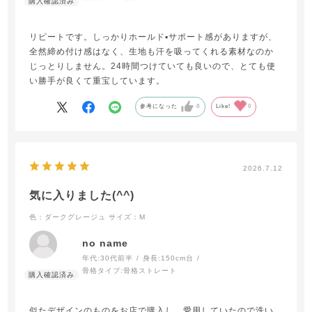
リピートです。しっかりホールド▪️サポート感がありますが、
全然締め付け感はなく、生地も汗を吸ってくれる素材なのか
じっとりしません。24時間つけていても良いので、とても使
い勝手が良くて重宝しています。
参考になった
0
Like!
0
2026.7.12
気に入りました(^^)
色：ダークグレージュ
サイズ：M
no name
年代:
30代前半
身長:
150cm台
骨格タイプ:
骨格ストレート
似たデザインのものをお店で購入し、愛用していたので洗い