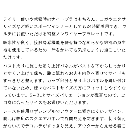
デイリー使いや就寝時のナイトブラはもちろん、ヨガやエクサ
サイズなど軽いスポーツインナーとしても24時間着用でき、マ
ルチにお使いただける補整ノンワイヤーブラレットです。
吸水性が良く、接触冷感機能を併せ持つなめらかな綿混の身生
地を使用しているため、汗をかいても気持ちよくお過ごしいた
だけます。
バスト周りに施した吊り上げパネルがバストを下からしっかり
とすくい上げて保ち、脇に流れるお肉も内側へ寄せてサイドも
すっきりと整えます。カップ部分と吊り上げパネルを縫い付け
ていないため、様々なバストサイズの方にフィットしやすくな
っています。S～3Lとサイズバリエーションが豊富なので、ご
自身に合ったサイズをお選びいただけます。
レースを使用せずシンプルでアウターに響きにくいデザイン。
胸元は幅広のスクエアパネルで谷間見えを防ぎます。切り替え
がないのでデコルテがすっきり見え、アウターから見せる着こ