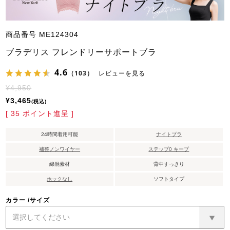
商品番号
ME124304
ブラデリス フレンドリーサポートブラ
4.6
（103）
レビューを見る
¥
4,950
¥
3,465
税込
[
35
ポイント進呈 ]
24時間着用可能
ナイトブラ
補整ノンワイヤー
ステップ0 キープ
綿混素材
背中すっきり
ホックなし
ソフトタイプ
カラー
サイズ