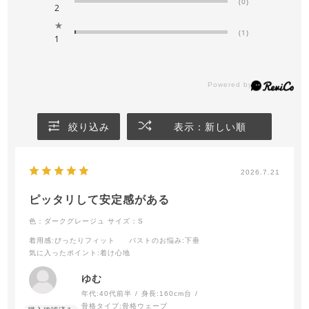
(0)
2
★
(1)
1
絞り込み
表示：新しい順
2026.7.21
ピッタリして安定感がある
色：ダークグレージュ
サイズ：S
着用感
:ぴったりフィット
バストのお悩み
:下垂
気に入ったポイント
:着け心地
ゆむ
年代:
40代前半
身長:
160cm台
骨格タイプ:
骨格ウェーブ