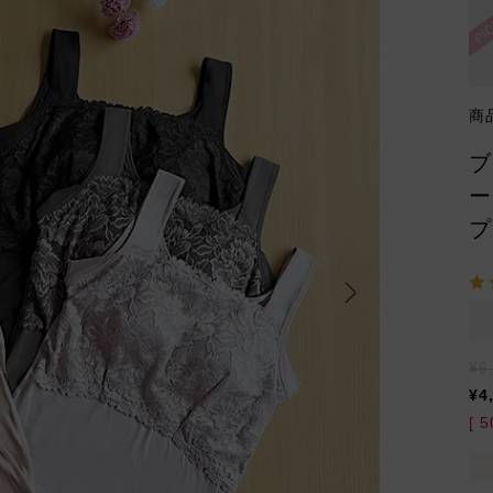
商
ブ
ー
プ
¥
6
¥
4
[
5