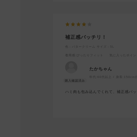
補正感バッチリ！
色：バタークリーム
サイズ：5L
着用感
:ぴったりフィット
気に入ったポイン
たかちゃん
年代:
60代以上
身長:
150cm
ハミ肉も包み込んでくれて、補正感バッ