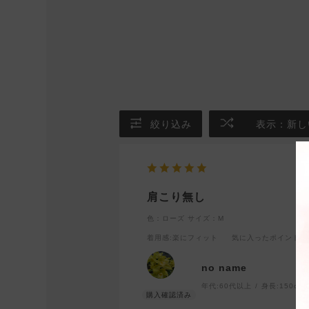
絞り込み
表示：新し
肩こり無し
色：ローズ
サイズ：M
着用感
:楽にフィット
気に入ったポイント
:
no name
年代:
60代以上
身長:
150cm