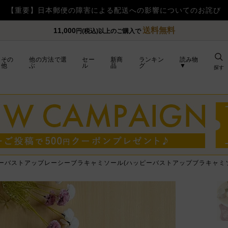
【重要】日本郵便の障害による配送への影響についてのお詫び
送料無料
11,000
円(税込)以上のご購入で
その
他の方法で選
セー
新商
ランキン
読み物
他
ぶ
ル
品
グ
▼
探す
ーバストアップレーシーブラキャミソール(ハッピーバストアップブラキャミソ