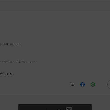
ト
:色味,着け心地
台
骨格タイプ:
骨格ストレート
チリです。