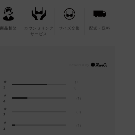
商品相談
カウンセリング
サイズ交換
配送・送料
サービス
★
(1
5
1)
★
(5)
4
★
(0)
3
★
(1)
2