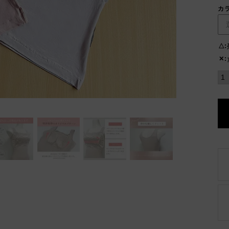
カ
△
✕