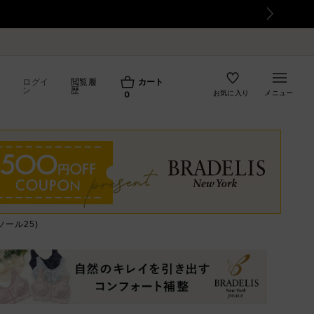
ログイ
閲覧履
カート
ン
歴
お気に入り
メニュー
0
ール25)