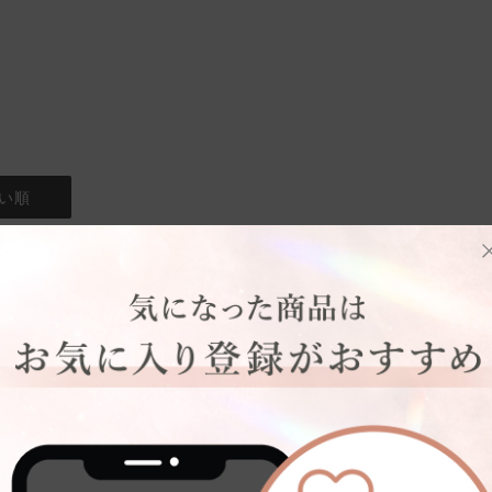
い順
デザイン,着け心地
台
骨格タイプ:
骨格ナチュラル