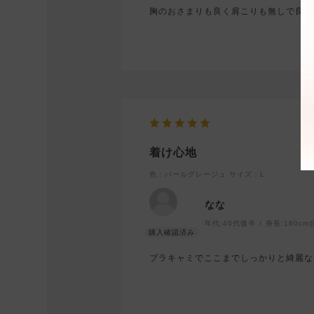
胸のおさまりも良く肩こりも無しで良か
着け心地
色：パールグレージュ
サイズ：L
なな
年代:
40代後半
身長:
160cm
ブラキャミでここまでしっかりと綺麗な