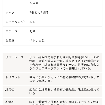
ン入り。
ホック
3個どめ3段階
シャーリング*
なし
モチーフ
あり
生産国
ベトナム製
リバーレース
リバー編み機で編まれた繊細な表情を持つレースの
総称。複雑な編み方で細い糸をさまざまな模様によ
り合わせて編まれる貴重なレース。世界的に有名な
ラグジュアリーブランドでも使用されている。
トリコット
風合いが柔らかくツヤのある伸縮性の少ないポリエ
ステル素材の事。
綿天竺
柔らかな綿素材。綿特有の保温性、吸水性に優れて
いる。
不織布
軽く、通気性に優れた素材。程よいクッション性あ