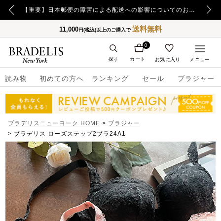
【重要】令和8年熊本地震の影響によるお荷物のお届け遅延について
【重要】日本郵便の障害による配送への影響についてのお詫び
送料無料
11,000
円(税込)以上のご購入で
0
探す
カート
お気に入り
メニュー
読み物
初めての方へ
ランキング
セール
ブラジャー
ブラデリスニューヨーク HOME
ブラジャー
ブラデリス ローズステップ2ブラ24A1