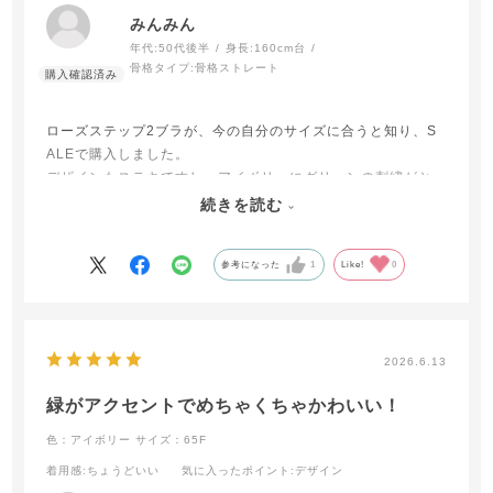
みんみん
年代:
50代後半
身長:
160cm台
骨格タイプ:
骨格ストレート
ローズステップ2ブラが、今の自分のサイズに合うと知り、S
ALEで購入しました。
デザインもステキですし、アイボリーにグリーンの刺繡がと
てもおしゃれです。
続きを読む
3つホックで脇もしっかりホールドしてくれます。
参考になった
1
Like!
0
2026.6.13
緑がアクセントでめちゃくちゃかわいい！
色：アイボリー
サイズ：65F
着用感
:ちょうどいい
気に入ったポイント
:デザイン