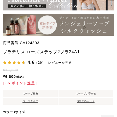
商品番号
CA124303
ブラデリス ローズステップ2ブラ24A1
4.6
（20）
レビューを見る
¥
13,200
¥
6,600
税込
[
66
ポイント進呈 ]
ステップ補整
ステップ2 寄せる
ローズタイプ
3個どめホック
カラー
サイズ