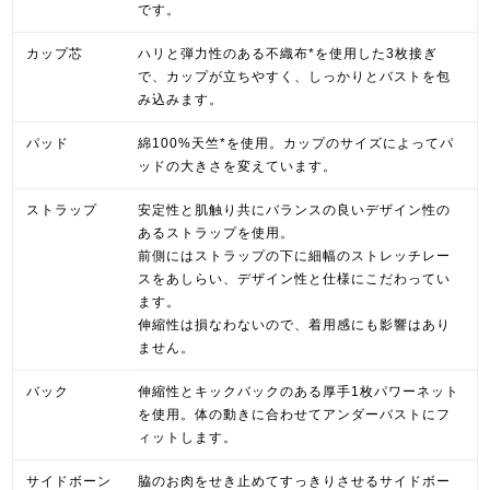
です。
カップ芯
ハリと弾力性のある不織布*を使用した3枚接ぎ
で、カップが立ちやすく、しっかりとバストを包
み込みます。
パッド
綿100%天竺*を使用。カップのサイズによってパ
ッドの大きさを変えています。
ストラップ
安定性と肌触り共にバランスの良いデザイン性の
あるストラップを使用。
前側にはストラップの下に細幅のストレッチレー
スをあしらい、デザイン性と仕様にこだわってい
ます。
伸縮性は損なわないので、着用感にも影響はあり
ません。
バック
伸縮性とキックバックのある厚手1枚パワーネット
を使用。体の動きに合わせてアンダーバストにフ
ィットします。
サイドボーン
脇のお肉をせき止めてすっきりさせるサイドボー