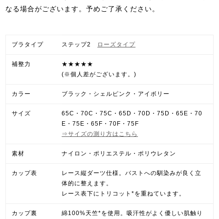
なる場合がございます。予めご了承ください。
ブラタイプ
ステップ2
ローズタイプ
補整力
★★★★★
(※個人差がございます。)
カラー
ブラック・シェルピンク・アイボリー
サイズ
65C・70C・75C・65D・70D・75D・65E・70
E・75E・65F・70F・75F
⇒サイズの測り方はこちら
素材
ナイロン・ポリエステル・ポリウレタン
カップ表
レース縦ダーツ仕様。バストへの馴染みが良く立
体的に整えます。
レース表下にトリコット*を重ねています。
カップ裏
綿100%天竺*を使用。吸汗性がよく優しい肌触り