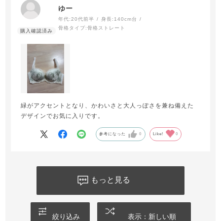
ゆー
年代:
20代前半
身長:
140cm台
骨格タイプ:
骨格ストレート
緑がアクセントとなり、かわいさと大人っぽさを兼ね備えた
デザインでお気に入りです。
参考になった
0
Like!
0
もっと見る
絞り込み
表示：新しい順