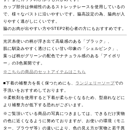
カップ部分は伸縮性のあるストレッチレースを使用しているの
で、様々なバストに沿いやすいです。脇高設定の為、脇肉が入
りやすく逃がしにくいです。
脇のお肉が出やすい方やSTEP2初心者の方にもおすすめです。
光沢糸使いの柄が浮き出て高級感のある「ブラック」、
肌に馴染みやすく透けにくい甘い印象の「シェルピンク」、
葉っぱ柄がグリーンの配色でナチュラル感のある「アイボリ
ー」の3色展開です。
※こちらの商品のセットアイテムはこちら
■下着の補整力を長く保つためにも、
ランジェリーソープ
での
手洗いをおすすめしております。
※柔軟剤を使用すると下着が柔らかくなるため、型崩れなどに
より補整力が低下する恐れがございます。
※ご覧頂いている商品の写真につきましては、できるだけ実物
の色に近くなるように努めておりますが、お使いの環境（モニ
ター、ブラウザ等）の違いにより、色の見え方が実物と若干異