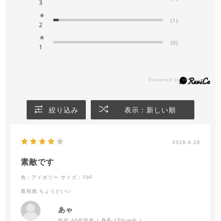
3
★
(1)
2
★
(0)
1
絞り込み
表示：新しい順
2026.6.28
素敵です
色：アイボリー
サイズ：70F
着用感
:ちょうどいい
あゃ
年代:
40代前半
身長:
150cm台