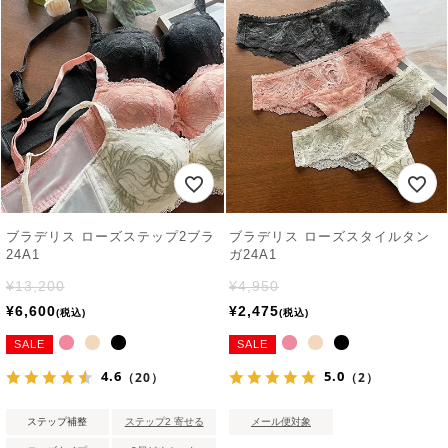
ブラデリス ローズステップ2ブラ
ブラデリス ローズスタイルタン
24A1
ガ24A1
¥
13,200
¥
4,950
¥
6,600
¥
2,475
税込
税込
SALE
SALE
4.6
5.0
（20）
（2）
ステップ補整
ステップ2 寄せる
メール便対象