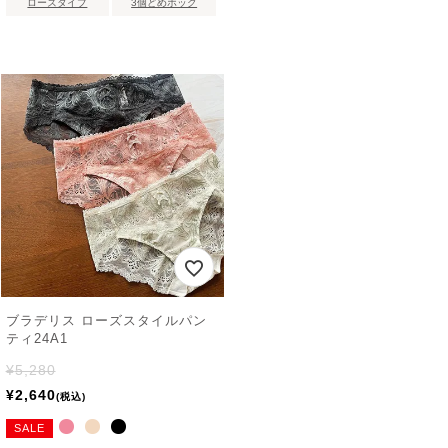
ローズタイプ
3個どめホック
ブラデリス ローズスタイルパン
ティ24A1
¥
5,280
¥
2,640
税込
SALE