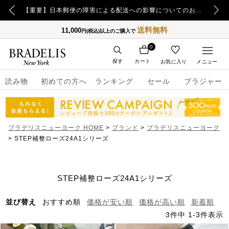
【重要】令和8年熊本地震の影響によるお荷物のお届け遅延について
【重要】日本郵便の障害による配送への影響についてのお詫び
送料無料
11,000
円(税込)以上のご購入で
0
探す
カート
お気に入り
メニュー
読み物
初めての方へ
ランキング
セール
ブラジャー
ブラデリスニューヨーク HOME
ブランド
ブラデリスニューヨーク
STEP補整ローズ24A1シリーズ
STEP補整ローズ24A1シリーズ
並び替え
おすすめ順
価格が安い順
価格が高い順
新着順
3
件中
1
-
3
件表示