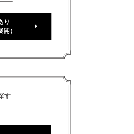
あり
展開）
探す