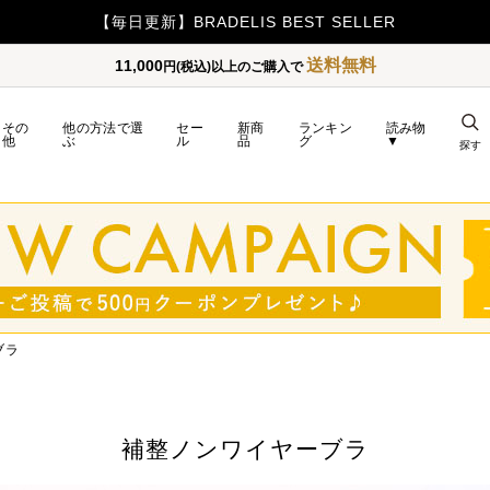
【500ポイント】LINE ID連携でプレゼント！
送料無料
11,000
円(税込)以上のご購入で
その
他の方法で選
セー
新商
ランキン
読み物
他
ぶ
ル
品
グ
▼
探す
ブラ
補整ノンワイヤーブラ