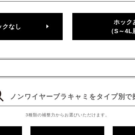
ホック
ックなし
（S～4L
ノンワイヤーブラキャミ
を
タイプ別で
3種類の補整力からお選びいただけます。