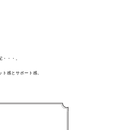
配・・・。
ット感とサポート感。
す