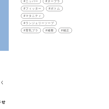
ニッパー
ヌーブラ
フィッター
ボトム
マタニティ
ランジェリーソープ
育乳ブラ
補整
補正
しく
させ