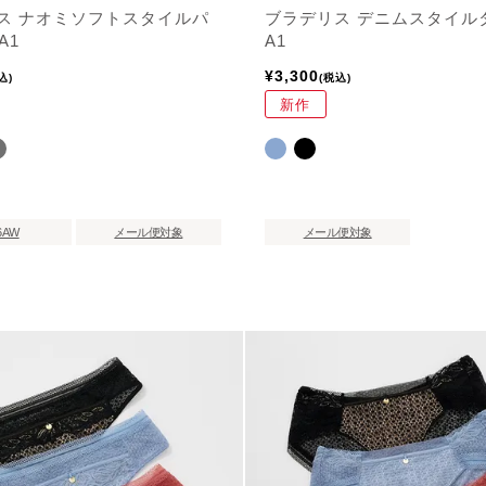
ス ナオミソフトスタイルパ
ブラデリス デニムスタイル
A1
A1
¥
3,300
込
税込
新作
6AW
メール便対象
メール便対象