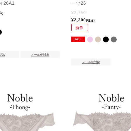
26A1
ーツ26
¥
2,750
込
¥
2,200
税込
新作
SALE
6AW
メール便対象
メール便対象