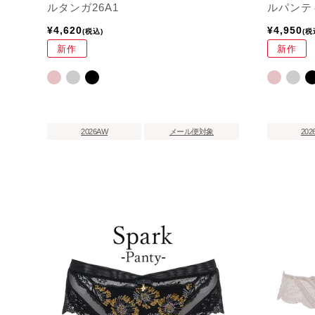
ルタンガ26A1
ルパンティ
¥
4,620
¥
4,950
税込
税
新作
新作
2026AW
メール便対象
202