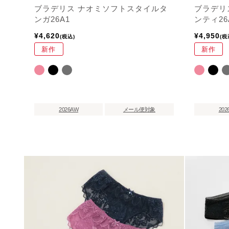
ブラデリス ナオミソフトスタイルタ
ブラデリ
ンガ26A1
ンティ26
¥
4,620
¥
4,950
税込
税
新作
新作
2026AW
メール便対象
202