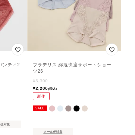
パンティ2
ブラデリス 綿混快適サポートショー
ツ26
¥
3,300
¥
2,200
税込
新作
SALE
ル便対象
メール便対象