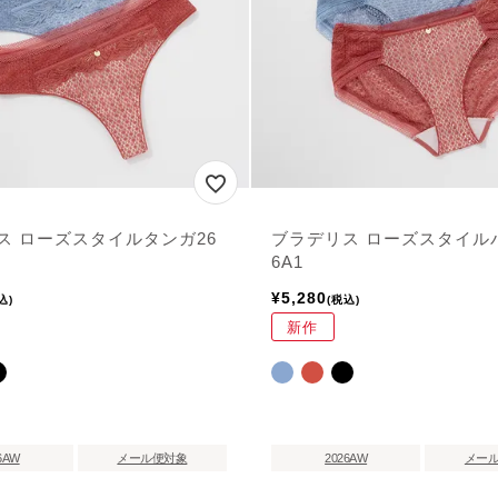
ス ローズスタイルタンガ26
ブラデリス ローズスタイル
6A1
¥
5,280
込
税込
新作
6AW
メール便対象
2026AW
メー