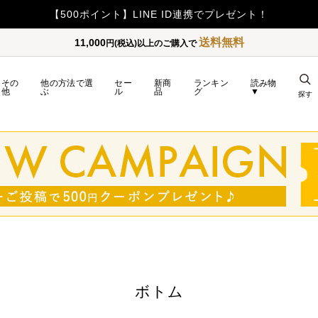
【500ポイント】LINE ID連携でプレゼント！
送料無料
11,000
円(税込)以上のご購入で
その
他の方法で選
セー
新商
ランキン
読み物
他
ぶ
ル
品
グ
▼
探す
ボトム