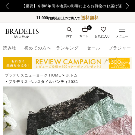
【重要】令和8年熊本地震の影響によるお荷物のお届け遅延について
送料無料
11,000
円(税込)以上のご購入で
0
探す
カート
お気に入り
メニュー
読み物
初めての方へ
ランキング
セール
ブラジャー
ブラデリスニューヨーク HOME
ボトム
ブラデリス ベルスタイルパンティ25S1