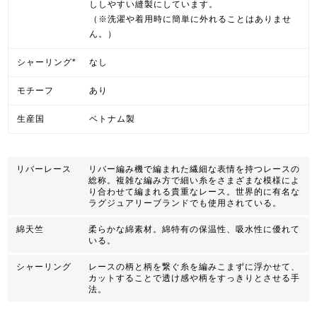
ししやすい縫製にしています。
（※洗濯や着用時に簡単に外れることはありませ
ん。）
シャーリング*
なし
モチーフ
あり
生産国
ベトナム製
リバーレース
リバー編み機で編まれた繊細な表情を持つレースの
総称。複雑な編み方で細い糸をさまざまな模様によ
り合わせて編まれる貴重なレース。世界的に有名な
ラグジュアリーブランドでも使用されている。
綿天竺
柔らかな綿素材。綿特有の保温性、吸水性に優れて
いる。
シャーリング
レースの柄と柄を繋ぐ糸を編みこまずに浮かせて、
カットすることで透け感や柄をすっきりとさせる手
法。