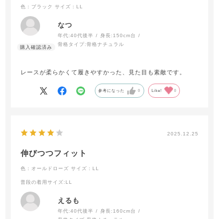
色：ブラック
サイズ：LL
なつ
年代:
40代後半
身長:
150cm台
骨格タイプ:
骨格ナチュラル
レースが柔らかくて履きやすかった、見た目も素敵です。
参考になった
0
Like!
0
2025.12.25
伸びつつフィット
色：オールドローズ
サイズ：LL
普段の着用サイズ
:LL
えるも
年代:
40代後半
身長:
160cm台